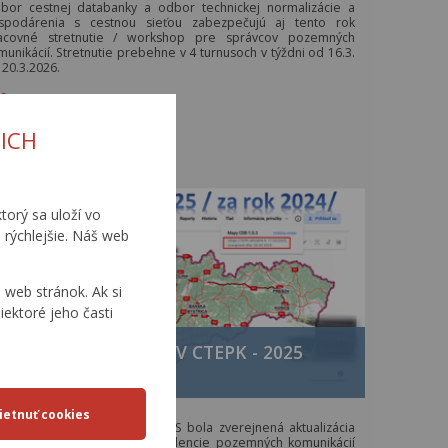
bor cestnej databanky a odbor technickej normalizácie a
spodárenia s cestnou sieťou zabezpečujú aj tento rok
acovné stretnutie / workshop pre správcov pozemných
munikácií. Stretnutie prebehne v 4 turnusoch v týždni od 16.3.
 20.3.2026.
ac…
ktualizované dňa 4.2.2026)
ICH
torý sa uloží vo
 rýchlejšie. Náš web
web stránok. Ak si
iektoré jeho časti
KTUALIZÁCIA ÚDAJOV CTEPK - 2025
02.05.2025
a 28.03.2025 na Portáli IS MCS bola zverejnená aktualizácia
ajov centrálnej technickej evidencie pozemných komunikácií