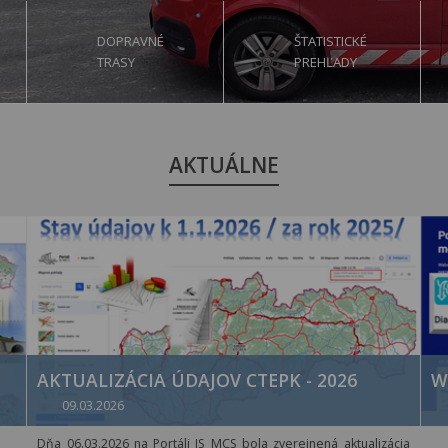
DOPRAVNÉ
ŠTATISTICKÉ
TRASY
PREHĽADY
AKTUÁLNE
AKTUALIZÁCIA ÚDAJOV CTEPK - 2026
W
09.03.2026
Dňa 06.03.2026 na Portáli IS MCS bola zverejnená aktualizácia