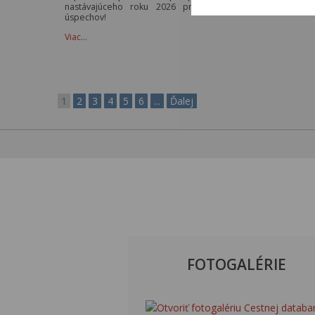
nastávajúceho roku 2026 praje šťastie, zdravie a mn
úspechov!
Viac…
1
2
3
4
5
6
...
Ďalej
FOTOGALÉRIE