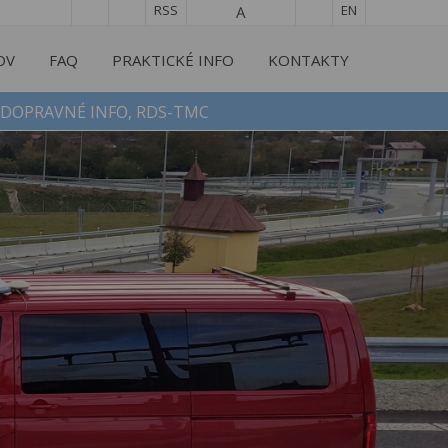
RSS
EN
OV
FAQ
PRAKTICKÉ INFO
KONTAKTY
DOPRAVNÉ INFO, RDS-TMC