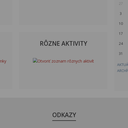
27
3
10
17
RÔZNE AKTIVITY
24
31
AKTUÁ
ARCHÍ
ODKAZY