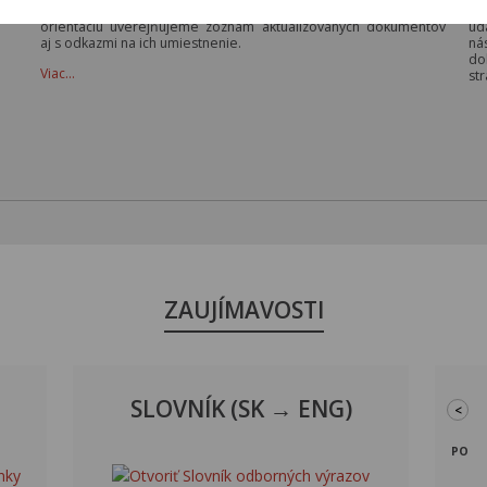
oho
forme so stavom dát cestnej siete k 1.1.2025. Pre lepšiu
so
orientáciu uverejňujeme zoznam aktualizovaných dokumentov
úd
aj s odkazmi na ich umiestnenie.
ná
do
Viac…
st
ZAUJÍMAVOSTI
SLOVNÍK (SK → ENG)
<
PO