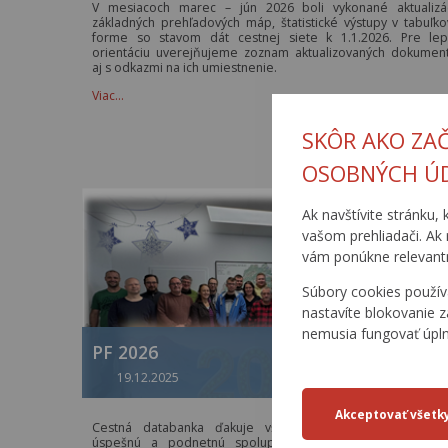
V mesiacoch marec – jún 2026 boli vykonané aktualizá
základných prehľadových máp, štatistické výstupy v tabuľko
forme so stavom dát cestnej siete k 1.1.2026. Pre lep
orientáciu uverejňujeme zoznam aktualizovaných dokumen
aj s odkazmi na ich umiestnenie.
Viac…
SKÔR AKO ZA
OSOBNÝCH Ú
Ak navštívite stránku, 
vašom prehliadači. Ak 
vám ponúkne relevantn
Súbory cookies použív
nastavíte blokovanie z
nemusia fungovať úpl
PF 2026
19.12.2025
Cestná databanka ďakuje všetkým svojim priaznivcom
úspešnú a podnetnú spoluprácu v uplynulom roku a