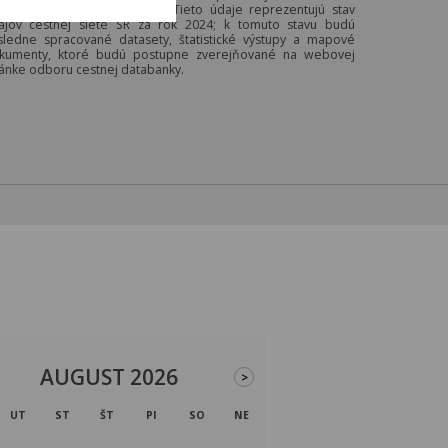
 stavom údajov
k
1.1.2025.
Tieto údaje reprezentujú stav
ajov cestnej siete SR za rok 2024; k tomuto stavu budú
sledne spracované datasety, štatistické výstupy a mapové
kumenty, ktoré budú postupne zverejňované na webovej
ránke odboru cestnej databanky.
AUGUST 2026
>
UT
ST
ŠT
PI
SO
NE