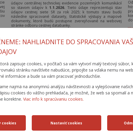
cie
Od
údajov centrálnej technickej evidencie pozemných komunikácií
vej
ho
so stavom údajov k
1.1.2026.
Tieto údaje reprezentujú stav
šiu
pr
údajov cestnej siete SR za rok 2025; k tomuto stavu budú
tov
ko
následne spracované datasety, štatistické výstupy a mapové
do
dokumenty, ktoré budú postupne zverejňované na webovej
stránke odboru cestnej databanky.
Vi
(a
ČNEME: NAHLIADNITE DO SPRACOVANIA VAŠ
DAJOV
ktorá zapisuje cookies, v počítači sa vám vytvorí malý textový súbor, k
rovnakú stránku navštívite nabudúce, pripojíte sa vďaka nemu na web
é informácie a bude sa vám pracovať jednoduchšie.
ame najmä na anonymnú analýzu návštevnosti a vylepšovanie našich 
ápisu cookies do vášho prehliadača, je možné, že web sa spomalí a n
ne korektne.
Viac info k spracúvaniu cookies.
STAV AKTUALIZÁCIE 2025
A
30.06.2025
 za
V mesiacoch marec – jún 2025 boli vykonané aktualizácie
Dň
 do
základných prehľadových máp, štatistické výstupy v tabuľkovej
úd