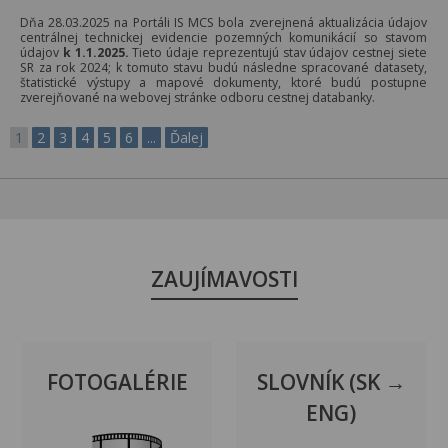
Dňa 28.03.2025 na Portáli IS MCS bola zverejnená aktualizácia údajov
centrálnej technickej evidencie pozemných komunikácií so stavom
údajov
k
1.1.2025.
Tieto údaje reprezentujú stav údajov cestnej siete
SR za rok 2024; k tomuto stavu budú následne spracované datasety,
štatistické výstupy a mapové dokumenty, ktoré budú postupne
zverejňované na webovej stránke odboru cestnej databanky.
1
2
3
4
5
6
...
Ďalej
ZAUJÍMAVOSTI
FOTOGALÉRIE
SLOVNÍK (SK →
ENG)