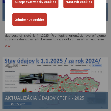
STAV AKTUALIZÁCIE 2025
30.06.2025
V mesiacoch marec – jún 2025 boli vykonané aktualizácie základných
prehľadových máp, štatistické výstupy v tabuľkovej forme so stavom
dát cestnej siete k 1.1.2025. Pre lepšiu orientáciu uverejňujeme
zoznam aktualizovaných dokumentov aj s odkazmi na ich umiestnenie.
Viac…
AKTUALIZÁCIA ÚDAJOV CTEPK - 2025
02.05.2025