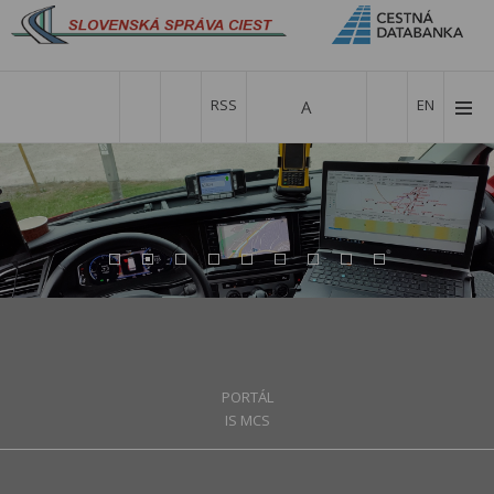
RSS
EN
PORTÁL
IS MCS