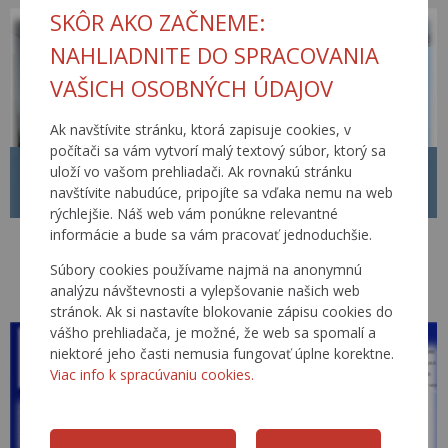
SKÔR AKO ZAČNEME:
NAHLIADNITE DO SPRACOVANIA
VAŠICH OSOBNÝCH ÚDAJOV
Ak navštívite stránku, ktorá zapisuje cookies, v
počítači sa vám vytvorí malý textový súbor, ktorý sa
PF 2026
uloží vo vašom prehliadači. Ak rovnakú stránku
navštívite nabudúce, pripojíte sa vďaka nemu na web
19.12.2025
rýchlejšie. Náš web vám ponúkne relevantné
informácie a bude sa vám pracovať jednoduchšie.
Cestná databanka ďakuje všetkým svojim priaznivcom za úspešnú a
podnetnú spoluprácu v uplynulom roku a do nastávajúceho roku 2026
Súbory cookies používame najmä na anonymnú
praje šťastie, zdravie a mnoho úspechov!
analýzu návštevnosti a vylepšovanie našich web
Viac…
stránok. Ak si nastavíte blokovanie zápisu cookies do
vášho prehliadača, je možné, že web sa spomalí a
niektoré jeho časti nemusia fungovať úplne korektne.
Viac info k spracúvaniu cookies.