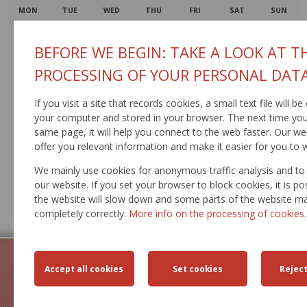
MON
TUE
WED
THU
FRI
SAT
SUN
27
28
29
30
31
1
2
BEFORE WE BEGIN: TAKE A LOOK AT T
3
4
5
6
7
8
9
PROCESSING OF YOUR PERSONAL DAT
10
11
12
13
14
15
16
If you visit a site that records cookies, a small text file will b
17
18
19
20
21
22
23
your computer and stored in your browser. The next time you 
same page, it will help you connect to the web faster. Our web
24
25
26
27
28
29
30
offer you relevant information and make it easier for you to 
31
1
2
3
4
5
6
We mainly use cookies for anonymous traffic analysis and t
our website. If you set your browser to block cookies, it is po
EVENTS
the website will slow down and some parts of the website m
EVENT ARCHIVE
completely correctly.
More info on the processing of cookies.
GEOPORTAL