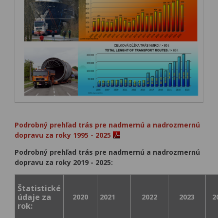
Podrobný prehľad trás pre nadmernú a nadrozmernú
dopravu za roky 1995 - 2025
Podrobný prehľad trás pre nadmernú a nadrozmernú
dopravu za roky 2019 - 2025:
Štatistické
údaje za
2020
2021
2022
2023
20
rok: