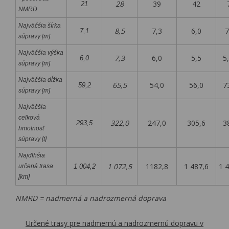
28
39
42
7
21
NMRD
Najväčšia šírka
8,5
7,3
6,0
7
7,1
súpravy [m]
Najväčšia výška
7,3
6,0
5,5
5,
6,0
súpravy [m]
Najväčšia dĺžka
65,5
54,0
56,0
73
59,2
súpravy [m]
Najväčšia
celková
322,0
247,0
305,6
38
293,5
hmotnosť
súpravy [t]
Najdlhšia
1 072,5
1182,8
1 487,6
1 
určená trasa
1 004,2
[km]
NMRD = nadmerná a nadrozmerná doprava
Určené trasy pre nadmernú a nadrozmernú dopravu v