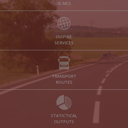
IS MCS
INSPIRE
SERVICES
TRANSPORT
ROUTES
STATICTICAL
OUTPUTS