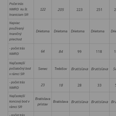
Počet trás
205
223
251
2
NMRD ku št.
122
hraniciam SR
Najviac
používaný
Drietoma
Drietoma
Drietoma
Drietoma
Dri
hraničný
priechod
- počet trás
84
99
118
1
64
NMRD
Najčastejší
Bratislava
Bratislava
Se
počiatočný bod
Senec
Trebišov
v rámci SR
- počet
trás
18
28
33
5
23
NMRD
Najčastejší
Bratislava
Bratislava
Bratislava
Bra
koncový bod v
Bratislava
prístav
rámci SR
- počet
trás