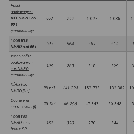
Počet
opakovaných
747
1 027
1 036
1 
trás NMRD do
668
60 t
/permanentky/
Počet
trás
564
567
614
6
406
NMRD nad 60 t
z toho počet
opakovaných
263
318
329
3
198
trás NMRD
/permanentky/
Dĺžka trás
141 294
152 733
182 382
19
96 671
NMRD [km]
Dopravená
46 296
47 343
50 848
53
38 137
tonáž celkom [t]
Počet trás
320
270
344
3
NMRD zo št.
162
hraníc SR