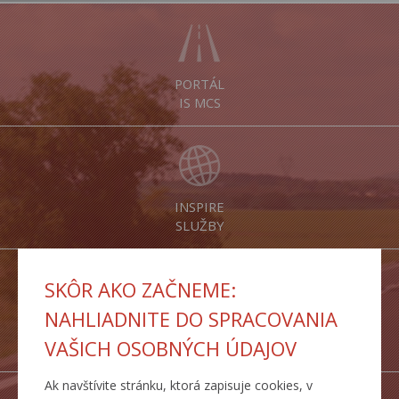
PORTÁL
IS MCS
INSPIRE
SLUŽBY
SKÔR AKO ZAČNEME:
NAHLIADNITE DO SPRACOVANIA
DOPRAVNÉ
VAŠICH OSOBNÝCH ÚDAJOV
TRASY
Ak navštívite stránku, ktorá zapisuje cookies, v