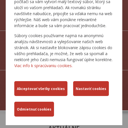
počítači sa vám vytvorí malý textový súbor, ktorý sa
uloží vo vašom prehliadači. Ak rovnakú stránku
navštívite nabudúce, pripojíte sa vďaka nemu na web
ŠTATISTICKÉ
rýchlejšie. Náš web vám ponúkne relevantné
PREHĽADY
informácie a bude sa vám pracovať jednoduchšie.
Súbory cookies používame najmä na anonymnú
analýzu návštevnosti a vylepšovanie našich web
stránok. Ak si nastavíte blokovanie zápisu cookies do
vášho prehliadača, je možné, že web sa spomalí a
MAPY CESTNEJ
niektoré jeho časti nemusia fungovať úplne korektne.
SIETE SR
Viac info k spracúvaniu cookies.
ZJAZDNOSŤ.SK