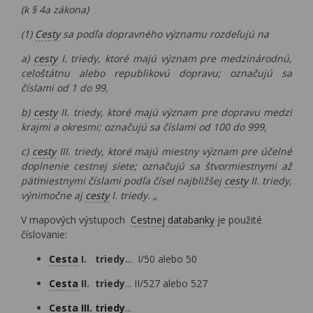
(k § 4a zákona)
(1)
Cesty
sa podľa dopravného významu rozdeľujú na
a)
cesty
I. triedy, ktoré majú význam pre medzinárodnú,
celoštátnu alebo republikovú dopravu; označujú sa
číslami od 1 do 99,
b)
cesty
II. triedy, ktoré majú význam pre dopravu medzi
krajmi a okresmi; označujú sa číslami od 100 do 999,
c)
cesty
III. triedy, ktoré majú miestny význam pre účelné
doplnenie cestnej siete; označujú sa štvormiestnymi až
päťmiestnymi číslami podľa čísel najbližšej
cesty
II. triedy,
výnimočne aj
cesty
I. triedy. „
V mapových výstupoch
Cestnej databanky
je použité
číslovanie:
Cesta
I. triedy.
.. I/50 alebo 50
Cesta
II. triedy
... II/527 alebo 527
Cesta III. triedy
...