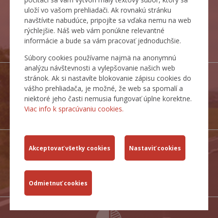
uloží vo vašom prehliadači. Ak rovnakú stránku
navštívite nabudúce, pripojíte sa vďaka nemu na web
rýchlejšie. Náš web vám ponúkne relevantné
PORTÁL
informácie a bude sa vám pracovať jednoduchšie.
IS MCS
Súbory cookies používame najmä na anonymnú
analýzu návštevnosti a vylepšovanie našich web
stránok. Ak si nastavíte blokovanie zápisu cookies do
vášho prehliadača, je možné, že web sa spomalí a
niektoré jeho časti nemusia fungovať úplne korektne.
INSPIRE
Viac info k spracúvaniu cookies.
SLUŽBY
DOPRAVNÉ
TRASY