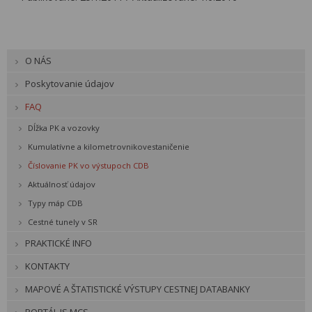
O NÁS
Poskytovanie údajov
FAQ
Dĺžka PK a vozovky
Kumulatívne a kilometrovnikovestaničenie
Číslovanie PK vo výstupoch CDB
Aktuálnosť údajov
Typy máp CDB
Cestné tunely v SR
PRAKTICKÉ INFO
KONTAKTY
MAPOVÉ A ŠTATISTICKÉ VÝSTUPY CESTNEJ DATABANKY