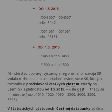
DO 1.5.2015
III/504 007 – 504007
alebo 5047
III/051 031 – 051031
alebo 05131
OD 1.5. 2015
III/3450 alebo 3450
III/1500 alebo 1500
Ministerstvo dopravy, výstavby a regionálneho rozvoja SR
vydalo rozhodnutie o usporiadaní cestnej siete SR, ktorým
rozhodlo o
prečíslovaní všetkých
ciest
III. triedy
na
území SR s platnosťou
od 1.5.2015
. – čísla
ciest
III. triedy sú
4- miestne (napr. 1015, 1020, 1030….2500, 3000, 3500,
3896)
V štatistických výstupoch
Cestnej databanky
sú čísla