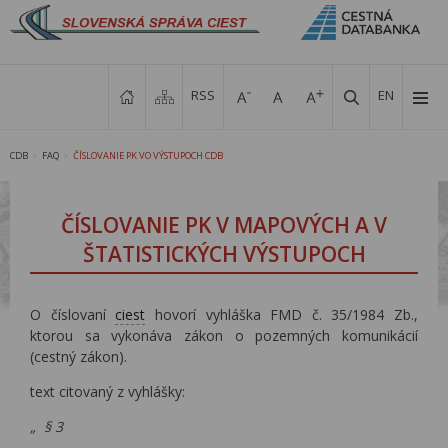
RSS
EN
CDB
FAQ
ČÍSLOVANIE PK VO VÝSTUPOCH CDB
>
>
ČÍSLOVANIE PK V MAPOVÝCH A V
ŠTATISTICKÝCH VÝSTUPOCH
O číslovaní
ciest
hovorí vyhláška FMD č. 35/1984 Zb.,
ktorou sa vykonáva zákon o pozemných komunikácií
(cestný zákon).
text citovaný z vyhlášky:
„ § 3