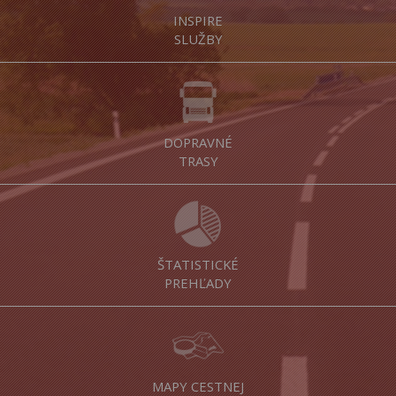
INSPIRE
SLUŽBY
DOPRAVNÉ
TRASY
ŠTATISTICKÉ
PREHĽADY
MAPY CESTNEJ