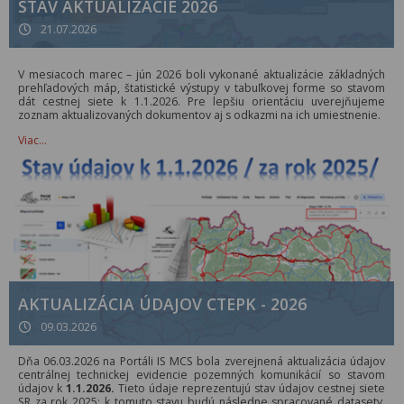
STAV AKTUALIZÁCIE 2026
21.07.2026
V mesiacoch marec – jún 2026 boli vykonané aktualizácie základných
prehľadových máp, štatistické výstupy v tabuľkovej forme so stavom
dát cestnej siete k 1.1.2026. Pre lepšiu orientáciu uverejňujeme
zoznam aktualizovaných dokumentov aj s odkazmi na ich umiestnenie.
Viac…
AKTUALIZÁCIA ÚDAJOV CTEPK - 2026
09.03.2026
Dňa 06.03.2026 na Portáli IS MCS bola zverejnená aktualizácia údajov
centrálnej technickej evidencie pozemných komunikácií so stavom
údajov k
1.1.2026.
Tieto údaje reprezentujú stav údajov cestnej siete
SR za rok 2025; k tomuto stavu budú následne spracované datasety,