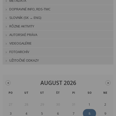
METADÁTA
DOPRAVNÉ INFO, RDS-TMC
SLOVNÍK (SK → ENG)
RÔZNE AKTIVITY
AUTORSKÉ PRÁVA
VIDEOGALÉRIE
FOTOARCHÍV
UŽITOČNÉ ODKAZY
AUGUST 2026
<
>
PO
UT
ST
ŠT
PI
SO
NE
27
28
29
30
31
1
2
3
4
5
6
7
8
9