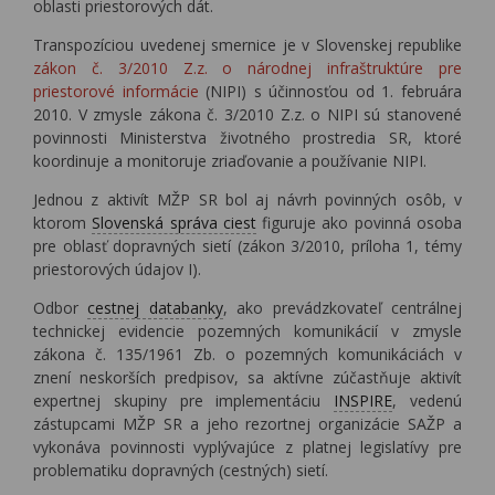
oblasti priestorových dát.
Transpozíciou uvedenej smernice je v Slovenskej republike
zákon č. 3/2010 Z.z. o národnej infraštruktúre pre
priestorové informácie
(NIPI) s účinnosťou od 1. februára
2010. V zmysle zákona č. 3/2010 Z.z. o NIPI sú stanovené
povinnosti Ministerstva životného prostredia SR, ktoré
koordinuje a monitoruje zriaďovanie a používanie NIPI.
Jednou z aktivít MŽP SR bol aj návrh povinných osôb, v
ktorom
Slovenská správa ciest
figuruje ako povinná osoba
pre oblasť dopravných sietí (zákon 3/2010, príloha 1, témy
priestorových údajov I).
Odbor
cestnej databanky
, ako prevádzkovateľ centrálnej
technickej evidencie pozemných komunikácií v zmysle
zákona č. 135/1961 Zb. o pozemných komunikáciách v
znení neskorších predpisov, sa aktívne zúčastňuje aktivít
expertnej skupiny pre implementáciu
INSPIRE
, vedenú
zástupcami MŽP SR a jeho rezortnej organizácie SAŽP a
vykonáva povinnosti vyplývajúce z platnej legislatívy pre
problematiku dopravných (cestných) sietí.