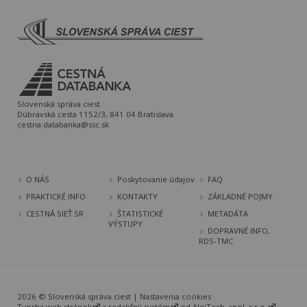
Slovenská správa ciest
Dúbravská cesta 1152/3, 841 04 Bratislava
cestna.databanka@ssc.sk
O NÁS
Poskytovanie údajov
FAQ
PRAKTICKÉ INFO
KONTAKTY
ZÁKLADNÉ POJMY
CESTNÁ SIEŤ SR
ŠTATISTICKÉ
METADÁTA
VÝSTUPY
DOPRAVNÉ INFO,
RDS-TMC
2026 © Slovenská správa ciest |
Nastavenia cookies
Tvorba web stránok
a
redakčný systém
od
AlejTech, spol. s r.o.