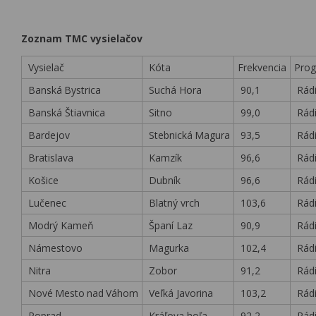
Zoznam TMC vysielačov
Vysielač
Kóta
Frekvencia
Pro
Banská
.
Bystrica
Suchá Hora
90,1
Rád
Banská Štiavnica
Sitno
99,0
Rádi
Bardejov
Stebnická
.
Magura
93,5
Rádi
Bratislava
Kamzík
96,6
Rádi
Košice
Dubník
96,6
Rádi
Lučenec
Blatný vrch
103,6
Rádi
Modrý Kameň
Španí Laz
90,9
Rádi
Námestovo
Magurka
102,4
Rádi
Nitra
Zobor
91,2
Rádi
Nové
.
Mesto
.
nad
.
Váhom
Veľká Javorina
103,2
Rádi
Poprad
Kráľova hoľa
92,2
Rádi