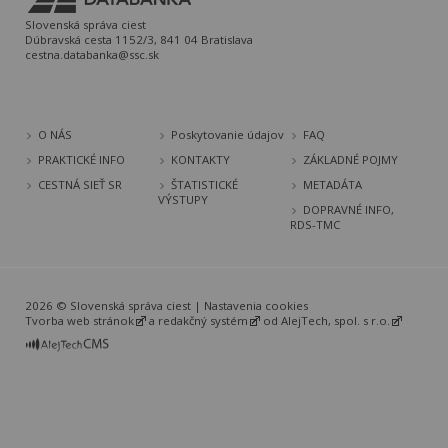
Slovenská správa ciest
Dúbravská cesta 1152/3, 841 04 Bratislava
cestna.databanka@ssc.sk
O NÁS
Poskytovanie údajov
FAQ
PRAKTICKÉ INFO
KONTAKTY
ZÁKLADNÉ POJMY
CESTNÁ SIEŤ SR
ŠTATISTICKÉ
METADÁTA
VÝSTUPY
DOPRAVNÉ INFO,
RDS-TMC
2026 © Slovenská správa ciest |
Nastavenia cookies
Tvorba web stránok
a
redakčný systém
od
AlejTech, spol. s r.o.