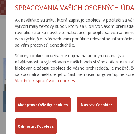
ZJAZDNOSŤ.SK
SPRACOVANIA VAŠICH OSOBNÝCH ÚDA
Ak navštívite stránku, ktorá zapisuje cookies, v počítači sa v
vytvorí malý textový súbor, ktorý sa uloží vo vašom prehliadač
rovnakú stránku navštívite nabudúce, pripojíte sa vďaka nem
AKTUÁLNE
web rýchlejšie. Náš web vám ponúkne relevantné informácie
sa vám pracovať jednoduchšie.
Súbory cookies používame najmä na anonymnú analýzu
návštevnosti a vylepšovanie našich web stránok. Ak si nastaví
blokovanie zápisu cookies do vášho prehliadača, je možné, 
sa spomalí a niektoré jeho časti nemusia fungovať úplne kore
Viac info k spracúvaniu cookies.
STAV AKTUALIZÁCIE 2026
21.07.2026
V mesiacoch marec – jún 2026 boli vykonané aktualizácie základných
prehľadových máp, štatistické výstupy v tabuľkovej forme so stavom
dát cestnej siete k 1.1.2026. Pre lepšiu orientáciu uverejňujeme