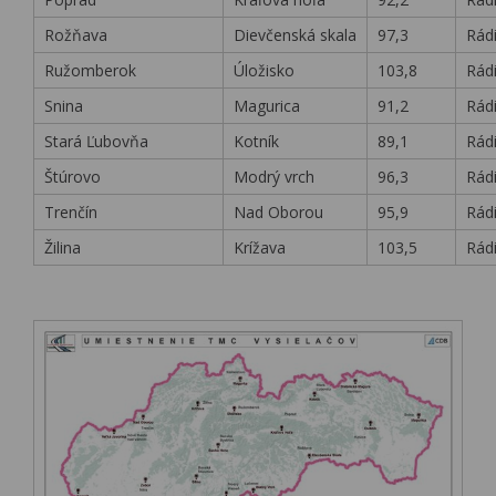
Rožňava
Dievčenská skala
97,3
Rádi
Ružomberok
Úložisko
103,8
Rádi
Snina
Magurica
91,2
Rádi
Stará Ľubovňa
Kotník
89,1
Rádi
Štúrovo
Modrý vrch
96,3
Rádi
Trenčín
Nad Oborou
95,9
Rádi
Žilina
Krížava
103,5
Rádi