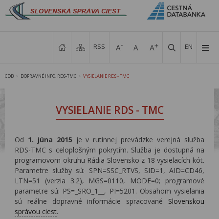
RSS
EN
CDB
DOPRAVNÉ INFO, RDS-TMC
VYSIELANIE RDS - TMC
>
>
VYSIELANIE RDS - TMC
Od
1. júna 2015
je v rutinnej prevádzke verejná služba
RDS-TMC s celoplošným pokrytím. Služba je dostupná na
programovom okruhu Rádia Slovensko z 18 vysielacích kót.
Parametre služby sú: SPN=SSC_RTVS, SID=1, AID=CD46,
LTN=51 (verzia 3.2), MGS=0110, MODE=0; programové
parametre sú: PS=_SRO_1__, PI=5201. Obsahom vysielania
sú reálne dopravné informácie spracované
Slovenskou
správou ciest
.