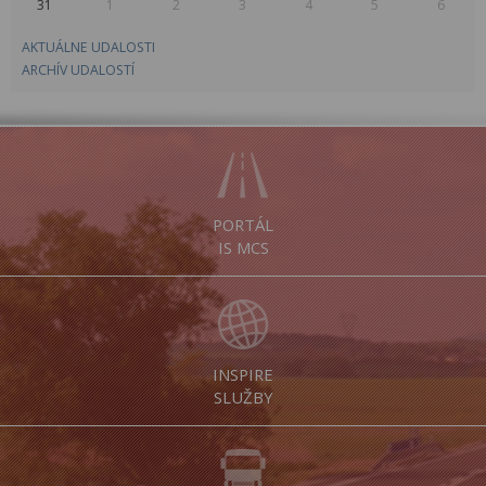
31
1
2
3
4
5
6
AKTUÁLNE UDALOSTI
ARCHÍV UDALOSTÍ
PORTÁL
IS MCS
INSPIRE
SLUŽBY