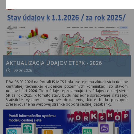
zoznam aktualizovaných dokumentov aj s odkazmi na ich umiestnenie.
Viac…
AKTUALIZÁCIA ÚDAJOV CTEPK - 2026
09.03.2026
Dňa 06.03.2026 na Portáli IS MCS bola zverejnená aktualizácia údajov
centrálnej technickej evidencie pozemných komunikácií so stavom
údajov k
1.1.2026.
Tieto údaje reprezentujú stav údajov cestnej siete
SR za rok 2025; k tomuto stavu budú následne spracované datasety,
štatistické výstupy a mapové dokumenty, ktoré budú postupne
zverejňované na webovej stránke odboru cestnej databanky.