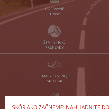
DOPRAVNÉ
TRASY
ŠTATISTICKÉ
PREHĽADY
MAPY CESTNEJ
SIETE SR
SKÔR AKO ZAČNEME: NAHLIADNITE D