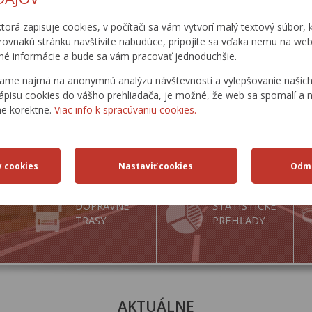
4.6.2009
ktorá zapisuje cookies, v počítači sa vám vytvorí malý textový súbor, k
rovnakú stránku navštívite nabudúce, pripojíte sa vďaka nemu na web
é informácie a bude sa vám pracovať jednoduchšie.
ame najmä na anonymnú analýzu návštevnosti a vylepšovanie našich 
ápisu cookies do vášho prehliadača, je možné, že web sa spomalí a n
ne korektne.
Viac info k spracúvaniu cookies.
DOPRAVNÉ
ŠTATISTICKÉ
TRASY
PREHĽADY
AKTUÁLNE