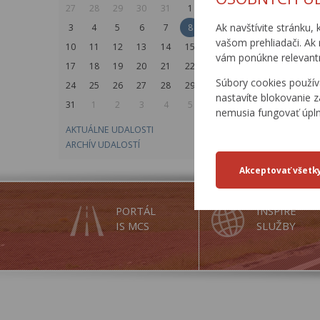
Publikované: 
27
28
29
30
31
1
2
Ak navštívite stránku, 
3
4
5
6
7
8
9
vašom prehliadači. Ak 
10
11
12
13
14
15
16
vám ponúkne relevantn
17
18
19
20
21
22
23
Súbory cookies použív
24
25
26
27
28
29
30
nastavíte blokovanie z
31
1
2
3
4
5
6
nemusia fungovať úpl
AKTUÁLNE UDALOSTI
ARCHÍV UDALOSTÍ
PORTÁL
INSPIRE
IS MCS
SLUŽBY