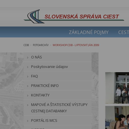
ZÁKLADNÉ POJMY
CEST
CDB
FOTOARCHÍV
WORKSHOP CDB - LIPTOVSKÝ JÁN 2009
>
>
O NÁS
Poskytovanie údajov
FAQ
PRAKTICKÉ INFO
KONTAKTY
MAPOVÉ A ŠTATISTICKÉ VÝSTUPY
CESTNEJ DATABANKY
PORTÁL IS MCS