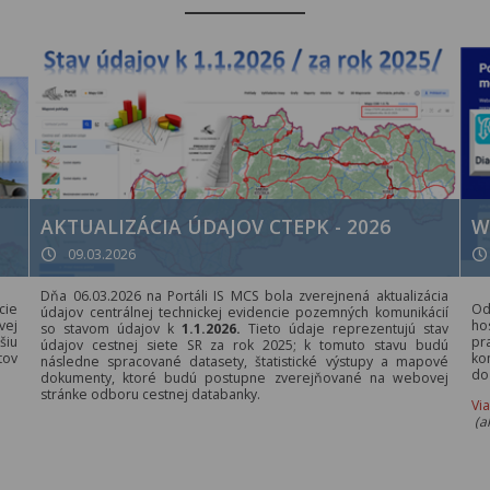
AKTUALIZÁCIA ÚDAJOV CTEPK - 2026
W
09.03.2026
Dňa 06.03.2026 na Portáli IS MCS bola zverejnená aktualizácia
cie
Od
údajov centrálnej technickej evidencie pozemných komunikácií
vej
ho
so stavom údajov k
1.1.2026.
Tieto údaje reprezentujú stav
šiu
pr
údajov cestnej siete SR za rok 2025; k tomuto stavu budú
tov
ko
následne spracované datasety, štatistické výstupy a mapové
do
dokumenty, ktoré budú postupne zverejňované na webovej
stránke odboru cestnej databanky.
Vi
(a