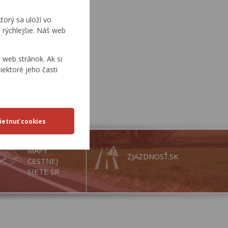
torý sa uloží vo
 rýchlejšie. Náš web
web stránok. Ak si
iektoré jeho časti
MAPY
ZJAZDNOSŤ.SK
CESTNEJ
SIETE SR