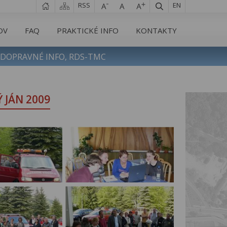
RSS
EN
OV
FAQ
PRAKTICKÉ INFO
KONTAKTY
DOPRAVNÉ INFO, RDS-TMC
 JÁN 2009