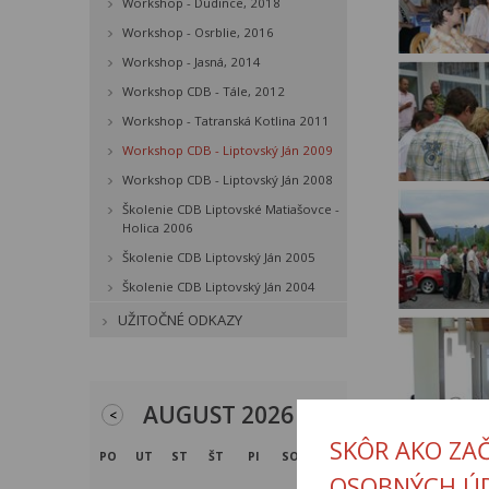
Workshop - Dudince, 2018
Workshop - Osrblie, 2016
Workshop - Jasná, 2014
Workshop CDB - Tále, 2012
Workshop - Tatranská Kotlina 2011
Workshop CDB - Liptovský Ján 2009
Workshop CDB - Liptovský Ján 2008
Školenie CDB Liptovské Matiašovce -
Holica 2006
Školenie CDB Liptovský Ján 2005
Školenie CDB Liptovský Ján 2004
UŽITOČNÉ ODKAZY
AUGUST 2026
<
>
SKÔR AKO ZA
PO
UT
ST
ŠT
PI
SO
NE
OSOBNÝCH Ú