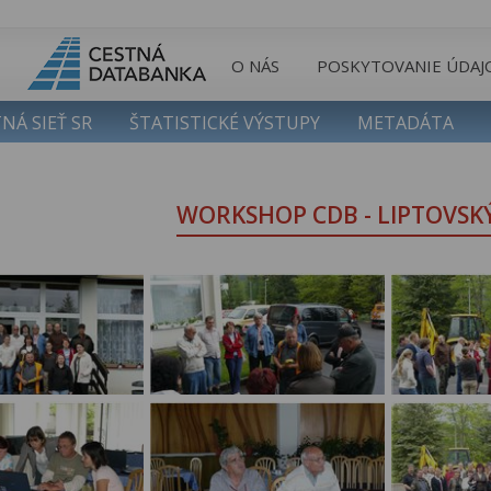
O NÁS
POSKYTOVANIE ÚDAJ
NÁ SIEŤ SR
ŠTATISTICKÉ VÝSTUPY
METADÁTA
WORKSHOP CDB - LIPTOVSKÝ