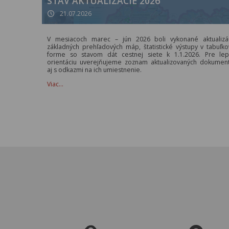
STAV AKTUALIZÁCIE 2026
21.07.2026
V mesiacoch marec – jún 2026 boli vykonané aktualizá
základných prehľadových máp, štatistické výstupy v tabuľko
forme so stavom dát cestnej siete k 1.1.2026. Pre lep
orientáciu uverejňujeme zoznam aktualizovaných dokumen
aj s odkazmi na ich umiestnenie.
Viac…