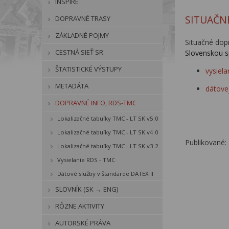
INSPIRE
SITUAČN
DOPRAVNÉ TRASY
ZÁKLADNÉ POJMY
Situačné dopr
CESTNÁ SIEŤ SR
Slovenskou s
ŠTATISTICKÉ VÝSTUPY
vysiel
METADÁTA
dátove
DOPRAVNÉ INFO, RDS-TMC
Lokalizačné tabuľky TMC - LT SK v5.0
Lokalizačné tabuľky TMC - LT SK v4.0
Publikované: 
Lokalizačné tabuľky TMC - LT SK v3.2
Vysielanie RDS - TMC
Dátové služby v štandarde DATEX II
SLOVNÍK (SK → ENG)
RÔZNE AKTIVITY
AUTORSKÉ PRÁVA