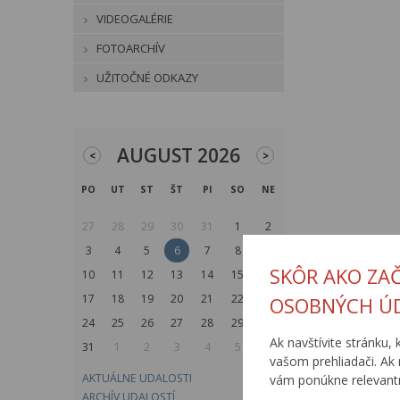
VIDEOGALÉRIE
FOTOARCHÍV
UŽITOČNÉ ODKAZY
AUGUST 2026
<
>
PO
UT
ST
ŠT
PI
SO
NE
27
28
29
30
31
1
2
3
4
5
6
7
8
9
SKÔR AKO ZA
10
11
12
13
14
15
16
17
18
19
20
21
22
23
OSOBNÝCH Ú
24
25
26
27
28
29
30
Ak navštívite stránku, 
31
1
2
3
4
5
6
vašom prehliadači. Ak 
AKTUÁLNE UDALOSTI
vám ponúkne relevantn
ARCHÍV UDALOSTÍ