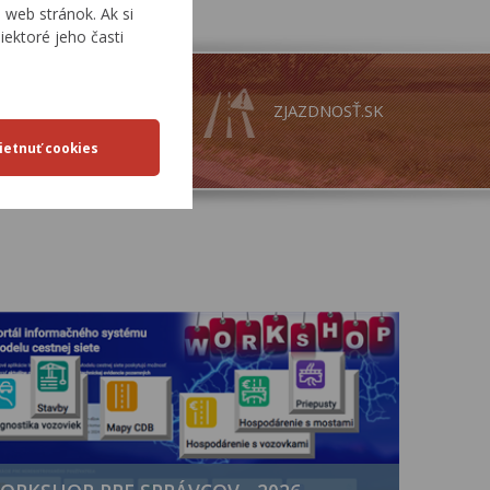
web stránok. Ak si
iektoré jeho časti
MAPY
ZJAZDNOSŤ.SK
CESTNEJ
SIETE SR