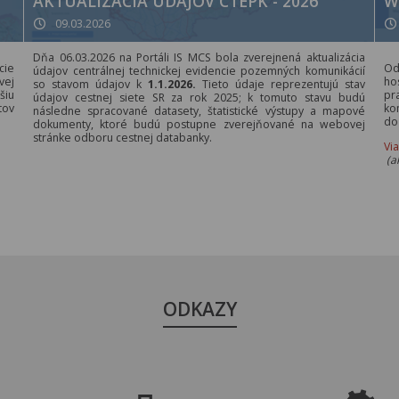
AKTUALIZÁCIA ÚDAJOV CTEPK - 2026
W
09.03.2026
Dňa 06.03.2026 na Portáli IS MCS bola zverejnená aktualizácia
cie
Od
údajov centrálnej technickej evidencie pozemných komunikácií
vej
ho
so stavom údajov k
1.1.2026.
Tieto údaje reprezentujú stav
šiu
pr
údajov cestnej siete SR za rok 2025; k tomuto stavu budú
tov
ko
následne spracované datasety, štatistické výstupy a mapové
do
dokumenty, ktoré budú postupne zverejňované na webovej
stránke odboru cestnej databanky.
Vi
(a
ODKAZY