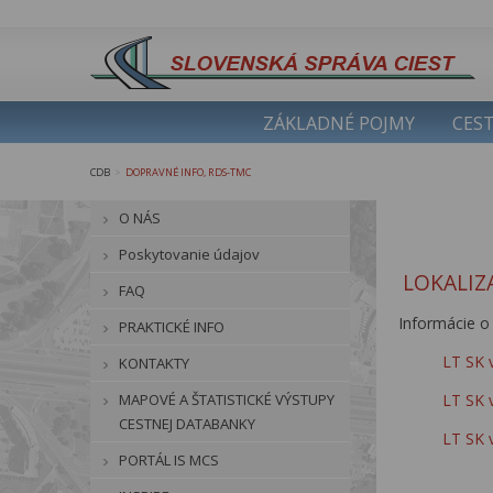
ZÁKLADNÉ POJMY
CEST
CDB
DOPRAVNÉ INFO, RDS-TMC
>
O NÁS
Poskytovanie údajov
LOKALIZ
FAQ
Informácie o 
PRAKTICKÉ INFO
LT SK 
KONTAKTY
MAPOVÉ A ŠTATISTICKÉ VÝSTUPY
LT SK 
CESTNEJ DATABANKY
LT SK 
PORTÁL IS MCS