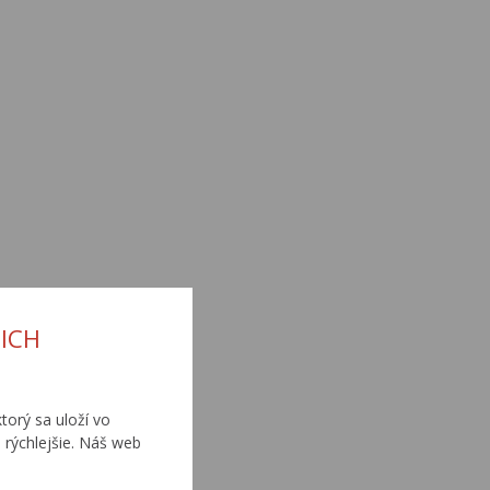
ICH
torý sa uloží vo
 rýchlejšie. Náš web