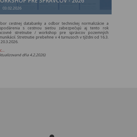
ORKSHOP PRE SPRÁVCOV - 2026
03.02.2026
bor cestnej databanky a odbor technickej normalizácie a
spodárenia s cestnou sieťou zabezpečujú aj tento rok
acovné stretnutie / workshop pre správcov pozemných
munikácií. Stretnutie prebehne v 4 turnusoch v týždni od 16.3.
 20.3.2026.
ac…
ktualizované dňa 4.2.2026)