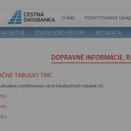
O NÁS
POSKYTOVANIE ÚDAJ
NÁ SIEŤ SR
ŠTATISTICKÉ VÝSTUPY
METADÁTA
DOPRAVNÉ INFORMÁCIE, R
AČNÉ TABUĽKY TMC
aktuálnej certifikovanej verzií lokalizačných tabuliek SR.
v5.0
v4.0
v3.2