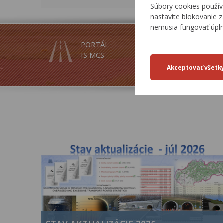
Súbory cookies použív
nastavíte blokovanie z
nemusia fungovať úpl
PORTÁL
INSPIRE
IS MCS
SLUŽBY