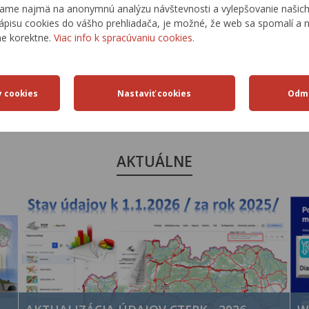
ame najmä na anonymnú analýzu návštevnosti a vylepšovanie našich 
ápisu cookies do vášho prehliadača, je možné, že web sa spomalí a n
ne korektne.
Viac info k spracúvaniu cookies.
DOPRAVNÉ
ŠTATISTICKÉ
TRASY
PREHĽADY
AKTUÁLNE