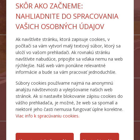
SKÔR AKO ZAČNEME:
NAHLIADNITE DO SPRACOVANIA
INSPIRE
VAŠICH OSOBNÝCH ÚDAJOV
SLUŽBY
Ak navštívite stránku, ktorá zapisuje cookies, v
počítači sa vám vytvorí malý textový súbor, ktorý sa
uloží vo vašom prehliadači. Ak rovnakú stránku
navštívite nabudúce, pripojíte sa vďaka nemu na web
DOPRAVNÉ
rýchlejšie. Náš web vám ponúkne relevantné
TRASY
informácie a bude sa vám pracovať jednoduchšie.
Súbory cookies používame najmä na anonymnú
analýzu návštevnosti a vylepšovanie našich web
stránok. Ak si nastavíte blokovanie zápisu cookies do
vášho prehliadača, je možné, že web sa spomalí a
ŠTATISTICKÉ
niektoré jeho časti nemusia fungovať úplne korektne.
PREHĽADY
Viac info k spracúvaniu cookies.