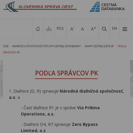
RSS
EN
CDB
MAPOVÉ A ŠTATISTICKÉ VÝSTUPY CESTNEJ DATABANKY
MAPY CESTNEJ SIETE SR
PODĽA
>
>
>
SPRÁVCOV PK
PODĽA SPRÁVCOV PK
1. Diaľnice (D, R) spravuje
Národná diaľničná spoločnosť,
a.s.
a
- Časť diaľnice R1 je v správe
Via Pribina
Operations, a.s.
- Diaľnice D4, R7 spravuje
Zero Bypass
Limited, o.z