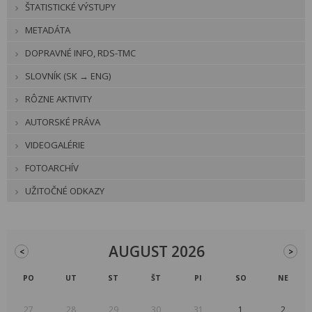
ŠTATISTICKÉ VÝSTUPY
METADÁTA
DOPRAVNÉ INFO, RDS-TMC
SLOVNÍK (SK → ENG)
RÔZNE AKTIVITY
AUTORSKÉ PRÁVA
VIDEOGALÉRIE
FOTOARCHÍV
UŽITOČNÉ ODKAZY
AUGUST 2026
<
>
PO
UT
ST
ŠT
PI
SO
NE
27
28
29
30
31
1
2