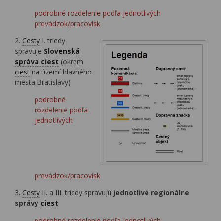
podrobné rozdelenie podľa jednotlivých
prevádzok/pracovísk
2.
Cesty
I. triedy
spravuje
Slovenská
správa ciest
(okrem
ciest
na území hlavného
mesta Bratislavy)
podrobné
rozdelenie podľa
jednotlivých
prevádzok/pracovísk
3.
Cesty
II. a III. triedy spravujú
jednotlivé regionálne
správy
ciest
podrobné rozdelenie podľa jednotlivých