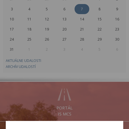
3
4
5
6
7
8
9
10
11
12
13
14
15
16
17
18
19
20
21
22
23
24
25
26
27
28
29
30
31
1
2
3
4
5
6
AKTUÁLNE UDALOSTI
ARCHÍV UDALOSTÍ
PORTÁL
IS MCS