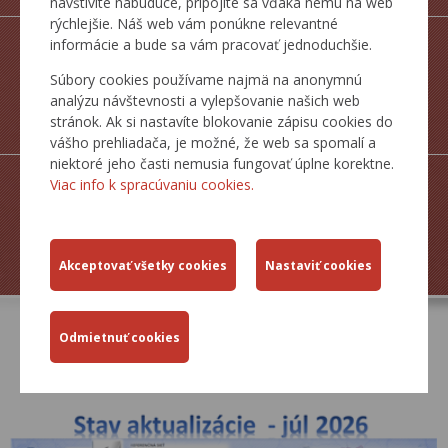
navštívite nabudúce, pripojíte sa vďaka nemu na web
rýchlejšie. Náš web vám ponúkne relevantné
informácie a bude sa vám pracovať jednoduchšie.
Súbory cookies používame najmä na anonymnú
analýzu návštevnosti a vylepšovanie našich web
MAPY CESTNEJ
stránok. Ak si nastavíte blokovanie zápisu cookies do
SIETE SR
vášho prehliadača, je možné, že web sa spomalí a
niektoré jeho časti nemusia fungovať úplne korektne.
Viac info k spracúvaniu cookies.
ZJAZDNOSŤ.SK
AKTUÁLNE