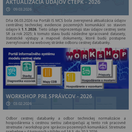
AKTUALIZÁCIA ÚDAJOV CTEPK - 2026
09.03.2026
Dňa 06.03.2026 na Portáli IS MCS bola zverejnená aktualizácia údajov
centrálnej technickej evidencie pozemných komunikácií so stavom
údajov k
1.1.2026.
Tieto údaje reprezentujú stav údajov cestnej siete
SR za rok 2025; k tomuto stavu budú následne spracované datasety,
štatistické výstupy a mapové dokumenty, ktoré budú postupne
zverejňované na webovej stránke odboru cestnej databanky.
WORKSHOP PRE SPRÁVCOV - 2026
03.02.2026
Odbor cestnej databanky a odbor technickej normalizácie a
hospodárenia s cestnou sieťou zabezpečujú aj tento rok pracovné
stretnutie / workshop pre správcov pozemných komunikácií. Stretnutie
prebehne v 4 turnusoch v týždni od 16.3. do 20.3.2026.