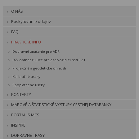
O NÁS
Poskytovanie údajov
FAQ
PRAKTICKÉ INFO
Dopravné značenie pre ADR
DZ- obmedzujúce prejazd vozidiel nad 12 t
Projekčné a geodetické činnosti
Kalibračné úseky
Spoplatnené úseky
KONTAKTY
MAPOVÉ A ŠTATISTICKÉ VÝSTUPY CESTNEJ DATABANKY
PORTÁL IS MCS
INSPIRE
DOPRAVNÉ TRASY