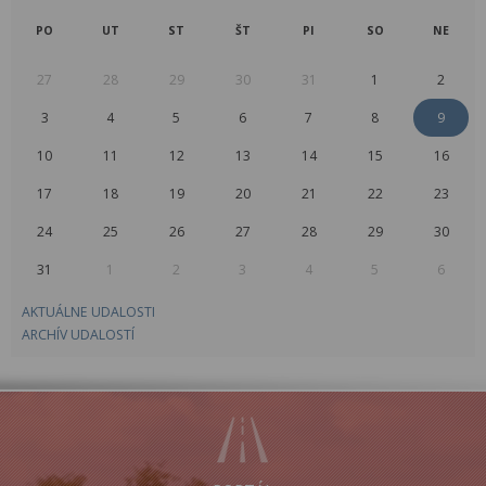
PO
UT
ST
ŠT
PI
SO
NE
27
28
29
30
31
1
2
3
4
5
6
7
8
9
10
11
12
13
14
15
16
17
18
19
20
21
22
23
24
25
26
27
28
29
30
31
1
2
3
4
5
6
AKTUÁLNE UDALOSTI
ARCHÍV UDALOSTÍ