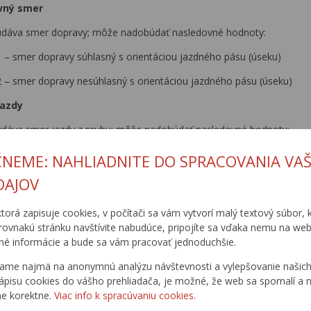
avný smer
udáva smer dopravy; môže nadobúdať nasledovné hodnoty:
1 – smer dopravy súhlasný s orientáciou jazdného pásu (úseku)
2 – smer dopravy nesúhlasný s orientáciou jazdného pásu (úseku)
 jazdy
udáva smer jazdy z pruhu; môže nadobúdať nasledovné hodnoty:
1 – vľavo
ČNEME: NAHLIADNITE DO SPRACOVANIA VAŠ
2 – vľavo a rovno
DAJOV
3 – rovno
ktorá zapisuje cookies, v počítači sa vám vytvorí malý textový súbor, k
4 – vpravo a rovno
rovnakú stránku navštívite nabudúce, pripojíte sa vďaka nemu na web
é informácie a bude sa vám pracovať jednoduchšie.
5 – vpravo
ame najmä na anonymnú analýzu návštevnosti a vylepšovanie našich 
6 – vľavo a vpravo
ápisu cookies do vášho prehliadača, je možné, že web sa spomalí a n
ne korektne.
Viac info k spracúvaniu cookies.
7 – vľavo, rovno a vpravo