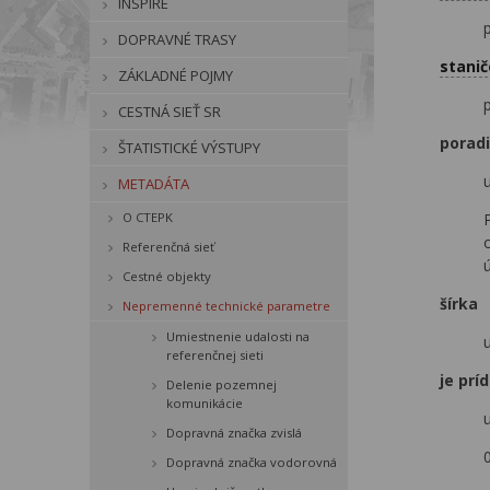
INSPIRE
DOPRAVNÉ TRASY
stanič
ZÁKLADNÉ POJMY
CESTNÁ SIEŤ SR
pora
ŠTATISTICKÉ VÝSTUPY
METADÁTA
O CTEPK
Referenčná sieť
ú
Cestné objekty
šírk
Nepremenné technické parametre
Umiestnenie udalosti na
referenčnej sieti
je pr
Delenie pozemnej
komunikácie
Dopravná značka zvislá
Dopravná značka vodorovná