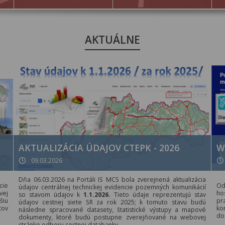
AKTUÁLNE
AKTUALIZÁCIA ÚDAJOV CTEPK - 2026
W
09.03.2026
Dňa 06.03.2026 na Portáli IS MCS bola zverejnená aktualizácia
cie
Od
údajov centrálnej technickej evidencie pozemných komunikácií
vej
ho
so stavom údajov k
1.1.2026.
Tieto údaje reprezentujú stav
šiu
pr
údajov cestnej siete SR za rok 2025; k tomuto stavu budú
tov
ko
následne spracované datasety, štatistické výstupy a mapové
do
dokumenty, ktoré budú postupne zverejňované na webovej
stránke odboru cestnej databanky.