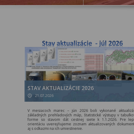
STAV AKTUALIZÁCIE 2026
21.07.2026
V mesiacoch marec – jún 2026 boli vykonané aktualizá
základných prehľadových máp, štatistické výstupy v tabuľko
forme so stavom dát cestnej siete k 1.1.2026. Pre lep
orientáciu uverejňujeme zoznam aktualizovaných dokumen
aj s odkazmi na ich umiestnenie.