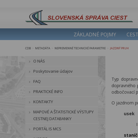
ZÁKLADNÉ POJMY
CEST
CDB
METADÁTA
NEPREMENNÉ TECHNICKÉ PARAMETRE
JAZDNÝ PRUH
>
>
>
O NÁS
Poskytovanie údajov
Typ dopravn
FAQ
dopravného p
PRAKTICKÉ INFO
odbočovací pr
KONTAKTY
O jazdnom pr
MAPOVÉ A ŠTATISTICKÉ VÝSTUPY
usek
CESTNEJ DATABANKY
PORTÁL IS MCS
stanič