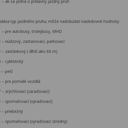
1 – ak sa jedná o prídavný jazdný pruh
udáva typ jazdného pruhu; môže nadobúdať nasledovné hodnoty:
1 – pre autobusy, trolejbusy, MHD
2 – núdzový, zastavovací, parkovací
3 – zastávkový ( dlhší ako 60 m)
 – cyklistický
 – peší
6 – pre pomalé vozidlá
7 – zrýchľovací (zaraďovací)
8 – spomaľovací (vyraďovací)
9 – priebežný
S – spomaľovací (vyraďovací stredný)