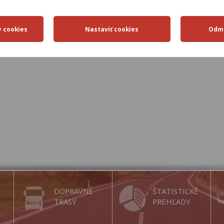
9 – povolený smer nie je vyznačený žiadnym dopravným značením
5.9.2017 / Aktualizované: 25.1.2018
DOPRAVNÉ
ŠTATISTICKÉ
TRASY
PREHĽADY