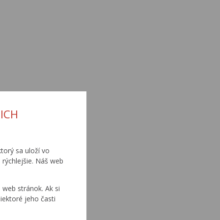
ICH
torý sa uloží vo
 rýchlejšie. Náš web
web stránok. Ak si
iektoré jeho časti