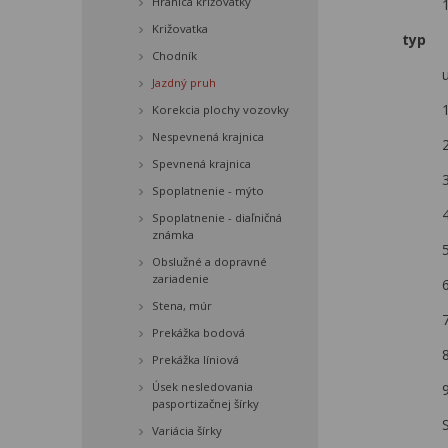
Hranica križovatky
Križovatka
typ
Chodník
Jazdný pruh
Korekcia plochy vozovky
Nespevnená krajnica
Spevnená krajnica
Spoplatnenie - mýto
4
Spoplatnenie - diaľničná
známka
5
Obslužné a dopravné
zariadenie
Stena, múr
Prekážka bodová
Prekážka líniová
Úsek nesledovania
pasportizačnej šírky
Variácia šírky