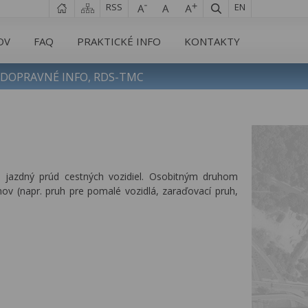
RSS
EN
OV
FAQ
PRAKTICKÉ INFO
KONTAKTY
DOPRAVNÉ INFO, RDS-TMC
 jazdný prúd cestných vozidiel. Osobitným druhom
ov (napr. pruh pre pomalé vozidlá, zaraďovací pruh,