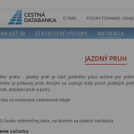
O NÁS
POSKYTOVANIE ÚDAJ
NÁ SIEŤ SR
ŠTATISTICKÉ VÝSTUPY
METADÁTA
JAZDNÝ PRUH
ého pruhu - jazdný pruh je časť jazdného pásu určená pre jeden
ruhu je prídavný pruh, ktorým sa zvyšuje stály počet jazdných pruh
uh, pripájací pruh a pod.).
uhu sú evidované nasledovné údaje:
ID Úseku referenčnej siete, na ktorom sa udalosť nachádza
enie
začiatku