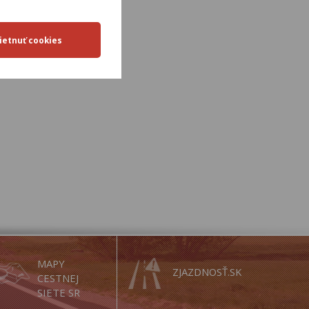
MAPY
ZJAZDNOSŤ.SK
CESTNEJ
SIETE SR