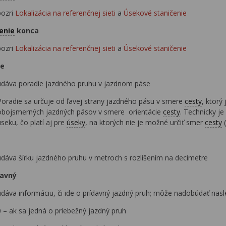
pozri
Lokalizácia na referenčnej sieti
a
Úsekové staničenie
enie
konca
pozri
Lokalizácia na referenčnej sieti
a
Úsekové staničenie
die
udáva poradie jazdného pruhu v jazdnom páse
Poradie sa určuje od ľavej strany jazdného pásu v smere
cesty
, ktorý
obojsmerných jazdných pásov v smere orientácie
cesty
. Technicky j
seku, čo platí aj pre
úseky
, na ktorých nie je možné určiť smer
cesty
(
a
udáva šírku jazdného pruhu v metroch s rozlíšením na decimetre
ídavný
udáva informáciu, či ide o prídavný jazdný pruh; môže nadobúdať nas
0 – ak sa jedná o priebežný jazdný pruh