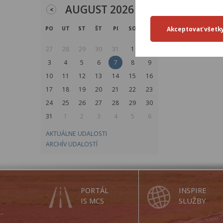
AUGUST 2026
<
>
PO
UT
ST
ŠT
PI
SO
NE
Publikované: 
27
28
29
30
31
1
2
3
4
5
6
7
8
9
10
11
12
13
14
15
16
17
18
19
20
21
22
23
24
25
26
27
28
29
30
31
1
2
3
4
5
6
AKTUÁLNE UDALOSTI
ARCHÍV UDALOSTÍ
PORTÁL
INSPIRE
IS MCS
SLUŽBY