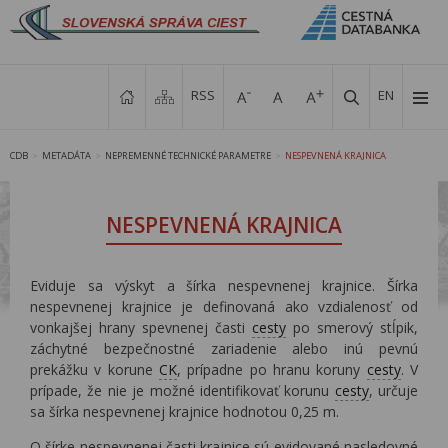
RSS
EN
CDB
METADÁTA
NEPREMENNÉ TECHNICKÉ PARAMETRE
NESPEVNENÁ KRAJNICA
>
>
>
NESPEVNENÁ KRAJNICA
Eviduje sa výskyt a šírka nespevnenej krajnice. Šírka
nespevnenej krajnice je definovaná ako vzdialenosť od
vonkajšej hrany spevnenej časti
cesty
po smerový stĺpik,
záchytné bezpečnostné zariadenie alebo inú pevnú
prekážku v korune
CK
, prípadne po hranu koruny
cesty
. V
prípade, že nie je možné identifikovať korunu
cesty
, určuje
sa šírka nespevnenej krajnice hodnotou 0,25 m.
O šírke nespevnenej časti krajnice sú evidované nasledovné