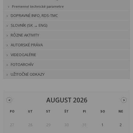
Premenné technické parametre
DOPRAVNÉ INFO, RDS-TMC
SLOVNÍK (SK → ENG)
RÔZNE AKTIVITY
AUTORSKÉ PRÁVA
VIDEOGALÉRIE
FOTOARCHÍV
UŽITOČNÉ ODKAZY
AUGUST 2026
<
>
PO
UT
ST
ŠT
PI
SO
NE
27
28
29
30
31
1
2