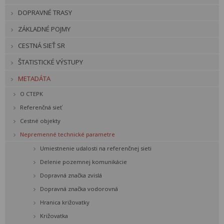
DOPRAVNÉ TRASY
ZÁKLADNÉ POJMY
CESTNÁ SIEŤ SR
ŠTATISTICKÉ VÝSTUPY
METADÁTA
O CTEPK
Referenčná sieť
Cestné objekty
Nepremenné technické parametre
Umiestnenie udalosti na referenčnej sieti
Delenie pozemnej komunikácie
Dopravná značka zvislá
Dopravná značka vodorovná
Hranica križovatky
Križovatka