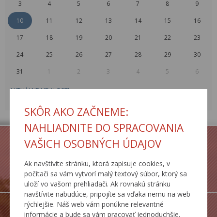
3
4
5
6
7
8
9
10
11
12
13
14
15
16
17
18
19
20
21
22
23
24
25
26
27
28
29
30
31
1
2
3
4
5
6
AKTUÁLNE UDALOSTI
ARCHÍV UDALOSTÍ
SKÔR AKO ZAČNEME:
NAHLIADNITE DO SPRACOVANIA
VAŠICH OSOBNÝCH ÚDAJOV
Ak navštívite stránku, ktorá zapisuje cookies, v
PORTÁL
počítači sa vám vytvorí malý textový súbor, ktorý sa
IS MCS
uloží vo vašom prehliadači. Ak rovnakú stránku
navštívite nabudúce, pripojíte sa vďaka nemu na web
rýchlejšie. Náš web vám ponúkne relevantné
informácie a bude sa vám pracovať jednoduchšie.