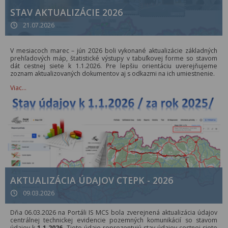
STAV AKTUALIZÁCIE 2026
21.07.2026
V mesiacoch marec – jún 2026 boli vykonané aktualizácie základných
prehľadových máp, štatistické výstupy v tabuľkovej forme so stavom
dát cestnej siete k 1.1.2026. Pre lepšiu orientáciu uverejňujeme
zoznam aktualizovaných dokumentov aj s odkazmi na ich umiestnenie.
Viac…
AKTUALIZÁCIA ÚDAJOV CTEPK - 2026
09.03.2026
Dňa 06.03.2026 na Portáli IS MCS bola zverejnená aktualizácia údajov
centrálnej technickej evidencie pozemných komunikácií so stavom
údajov k
1.1.2026.
Tieto údaje reprezentujú stav údajov cestnej siete