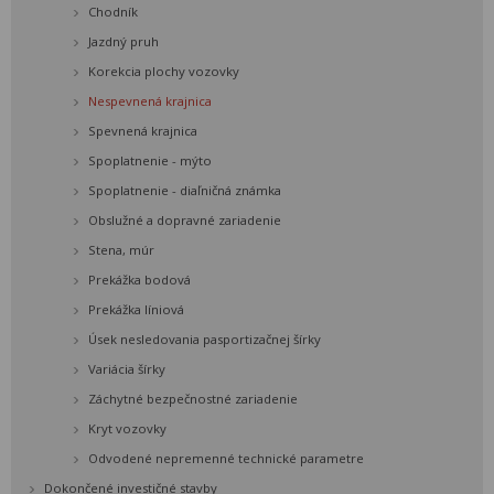
Chodník
Jazdný pruh
Korekcia plochy vozovky
Nespevnená krajnica
Spevnená krajnica
Spoplatnenie - mýto
Spoplatnenie - diaľničná známka
Obslužné a dopravné zariadenie
Stena, múr
Prekážka bodová
Prekážka líniová
Úsek nesledovania pasportizačnej šírky
Variácia šírky
Záchytné bezpečnostné zariadenie
Kryt vozovky
Odvodené nepremenné technické parametre
Dokončené investičné stavby