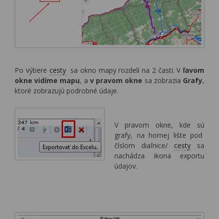
Po výbere
cesty
sa okno mapy rozdelí na 2 časti. V
ľavom
okne vidíme mapu
, a
v pravom okne
sa zobrazia
Grafy
,
ktoré zobrazujú podrobné údaje.
V pravom okne, kde sú
grafy, na hornej lište pod
číslom diaľnice/
cesty
sa
nachádza ikona exportu
údajov.