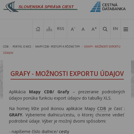
RSS
EN
CDB
PORTÁL IS MCS
MAPY CDB - POSTUPY A RÔZNE TIPY
GRAFY - MOŽNOSTI EXPORTU
>
>
>
ÚDAJOV
GRAFY - MOŽNOSTI EXPORTU ÚDAJOV
Aplikácia
Mapy CDB/ Grafy
– prezeranie podrobných
údajov ponúka funkciu export údajov do tabuľky XLS.
Na hornej lište pod ikonou aplikácie Mapy
CDB
je časť :
GRAFY.
Vyberieme diaľnicu/cestu, o ktorej chceme vedieť
podrobné údaje. Výber je možný dvomi spôsobmi:
- napíšeme číslo diaľnice/
cesty