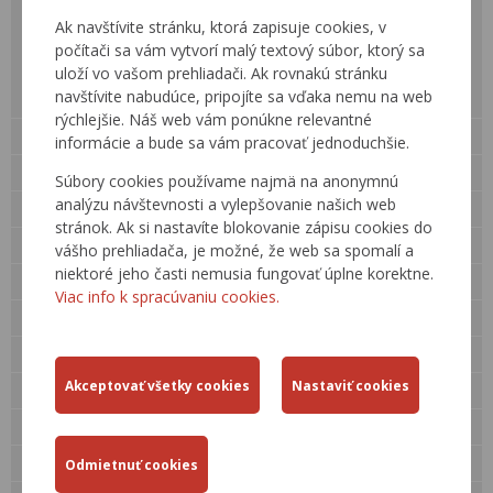
Pripojenie WMS služby
Ak navštívite stránku, ktorá zapisuje cookies, v
Moja poloha
počítači sa vám vytvorí malý textový súbor, ktorý sa
uloží vo vašom prehliadači. Ak rovnakú stránku
Vyhľadanie trasy
navštívite nabudúce, pripojíte sa vďaka nemu na web
Mapové hlásenia
rýchlejšie. Náš web vám ponúkne relevantné
INSPIRE
informácie a bude sa vám pracovať jednoduchšie.
DOPRAVNÉ TRASY
Súbory cookies používame najmä na anonymnú
analýzu návštevnosti a vylepšovanie našich web
ZÁKLADNÉ POJMY
stránok. Ak si nastavíte blokovanie zápisu cookies do
CESTNÁ SIEŤ SR
vášho prehliadača, je možné, že web sa spomalí a
niektoré jeho časti nemusia fungovať úplne korektne.
ŠTATISTICKÉ VÝSTUPY
Viac info k spracúvaniu cookies.
METADÁTA
DOPRAVNÉ INFO, RDS-TMC
SLOVNÍK (SK → ENG)
RÔZNE AKTIVITY
AUTORSKÉ PRÁVA