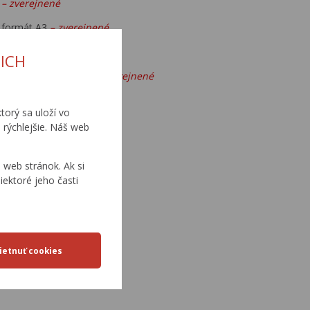
2
– zverejnené
, formát A3
– zverejnené
ICH
v podľa správcov
ciest
– zverejnené
 zverejnené
torý sa uloží vo
 rýchlejšie. Náš web
web stránok. Ak si
rejnené
iektoré jeho časti
 50 ks
– zverejnené