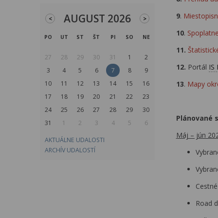
9
.
Miestopisný
AUGUST 2026
<
>
10
.
Spoplatne
PO
UT
ST
ŠT
PI
SO
NE
11.
Štatisti
27
28
29
30
31
1
2
12.
Portál
IS
3
4
5
6
7
8
9
10
11
12
13
14
15
16
13
.
Mapy okr
17
18
19
20
21
22
23
24
25
26
27
28
29
30
Plánované s
31
1
2
3
4
5
6
Máj – jún 20
AKTUÁLNE UDALOSTI
ARCHÍV UDALOSTÍ
Vybran
Vybran
Cestné
Road d