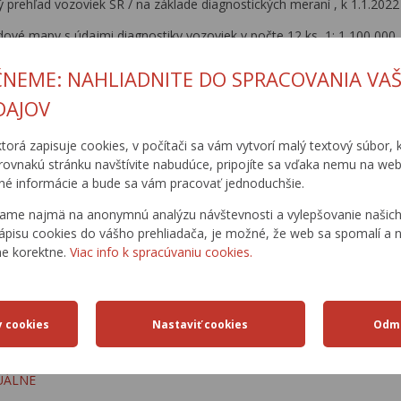
 prehľad vozoviek SR / na základe diagnostických meraní , k 1.1.202
dové mapy s údajmi diagnostiky vozoviek v počte 12 ks, 1: 1 100 000
2
ČNEME: NAHLIADNITE DO SPRACOVANIA VAŠ
IS MCS
/ Výstupy
CDB
- súbory XLS na stiahnutie, rozdelenie súboro
DAJOV
rajov 1: 150 000 v počte 16 ks: typ základná , typ podrobná mapa
–
ktorá zapisuje cookies, v počítači sa vám vytvorí malý textový súbor, k
óber 2022
rovnakú stránku navštívite nabudúce, pripojíte sa vďaka nemu na web
é informácie a bude sa vám pracovať jednoduchšie.
kresov
1: 50 000 v počte 72 ks
– zverejnené
ame najmä na anonymnú analýzu návštevnosti a vylepšovanie našich 
odľa správcov pre samosprávne kraje, 1:50 000 v počte 69 ks
– zve
ápisu cookies do vášho prehliadača, je možné, že web sa spomalí a n
ne korektne.
Viac info k spracúvaniu cookies.
cember 2022
odľa správcov diaľnic a
ciest
1: 50 000 s detailmi križovatiek v počte
 listy
1: 100 000 vo formáte A4 boli v počte 141 ks
TUÁLNE