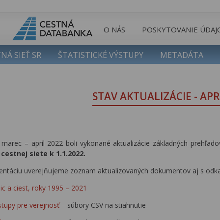
O NÁS
POSKYTOVANIE ÚDAJ
NÁ SIEŤ SR
ŠTATISTICKÉ VÝSTUPY
METADÁTA
STAV AKTUALIZÁCIE - APR
marec – apríl 2022 boli vykonané aktualizácie základných prehľa
cestnej siete k 1.1.2022.
rientáciu uverejňujeme zoznam aktualizovaných dokumentov aj s odka
ic a ciest, roky 1995 – 2021
stupy pre verejnosť
– súbory CSV na stiahnutie