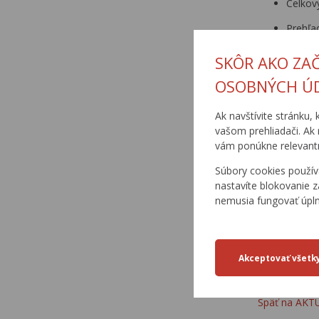
Celkový
Prehľa
Jún – júl 202
SKÔR AKO ZA
Portál
OSOBNÝCH Ú
Mapy k
Ak navštívite stránku, 
August – okt
vašom prehliadači. Ak 
vám ponúkne relevantn
Mapy o
Súbory cookies použív
Mapy p
nastavíte blokovanie z
nemusia fungovať úpl
Október- de
Mapy p
Mapové
Späť na AK