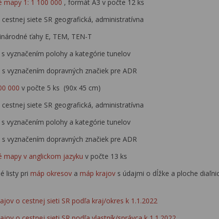
 mapy 1: 1 100 000
, formát A3 v počte 12 ks
cestnej siete SR geografická, administratívna
inárodné ťahy E, TEM, TEN-T
 s vyznačením polohy a kategórie tunelov
 s vyznačením dopravných značiek pre ADR
00 000
v počte 5 ks (90x 45 cm)
cestnej siete SR geografická, administratívna
 s vyznačením polohy a kategórie tunelov
 s vyznačením dopravných značiek pre ADR
é mapy v anglickom jazyku
v počte 13 ks
 listy pri
máp okresov
a
máp krajov
s údajmi o dĺžke a ploche diaľni
ajov o cestnej sieti SR podľa kraj/okres k 1.1.2022
ajov o cestnej sieti SR podľa vlastník/správca k 1.1.2022