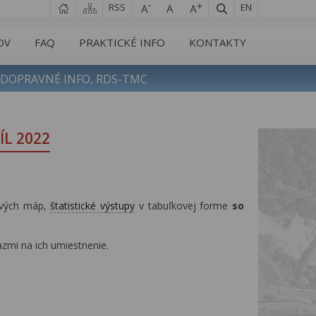
RSS
EN
OV
FAQ
PRAKTICKÉ INFO
KONTAKTY
DOPRAVNÉ INFO, RDS-TMC
ÍL 2022
dových máp,
štatistické výstupy
v tabuľkovej forme
so
zmi na ich umiestnenie.