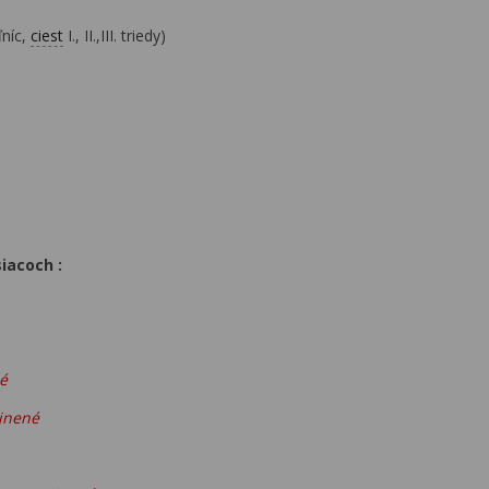
ľníc,
ciest
I., II.,III. triedy)
iacoch :
é
ejnené