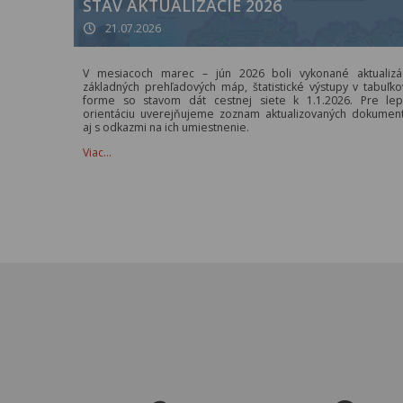
STAV AKTUALIZÁCIE 2026
21.07.2026
V mesiacoch marec – jún 2026 boli vykonané aktualizá
základných prehľadových máp, štatistické výstupy v tabuľko
forme so stavom dát cestnej siete k 1.1.2026. Pre lep
orientáciu uverejňujeme zoznam aktualizovaných dokumen
aj s odkazmi na ich umiestnenie.
Viac…