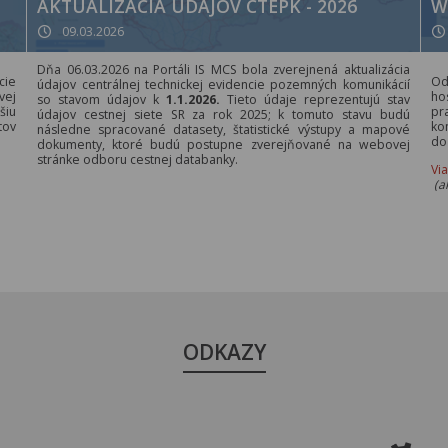
AKTUALIZÁCIA ÚDAJOV CTEPK - 2026
W
09.03.2026
Dňa 06.03.2026 na Portáli IS MCS bola zverejnená aktualizácia
cie
Od
údajov centrálnej technickej evidencie pozemných komunikácií
vej
ho
so stavom údajov k
1.1.2026.
Tieto údaje reprezentujú stav
šiu
pr
údajov cestnej siete SR za rok 2025; k tomuto stavu budú
tov
ko
následne spracované datasety, štatistické výstupy a mapové
do
dokumenty, ktoré budú postupne zverejňované na webovej
stránke odboru cestnej databanky.
Vi
(a
ODKAZY