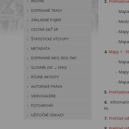
INSPIRE
3.
Prehľadové
DOPRAVNÉ TRASY
- Mapa 
ZÁKLADNÉ POJMY
- Medz
CESTNÁ SIEŤ SR
- Mapy
ŠTATISTICKÉ VÝSTUPY
- Mapa
METADÁTA
4
.
Mapy 1 : 5
DOPRAVNÉ INFO, RDS-TMC
- Mapa 
SLOVNÍK (SK → ENG)
- Mapy
RÔZNE AKTIVITY
- Mapa
AUTORSKÉ PRÁVA
5.
Prehľadov
VIDEOGALÉRIE
6.
Informačné
FOTOARCHÍV
ks.
UŽITOČNÉ ODKAZY
7.
Prehľad úd
8.
Prehľad úd