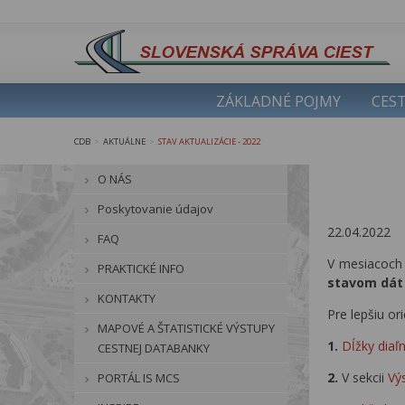
ZÁKLADNÉ POJMY
CEST
CDB
AKTUÁLNE
STAV AKTUALIZÁCIE - 2022
>
>
O NÁS
Poskytovanie údajov
22.04.2022
FAQ
V mesiacoch 
PRAKTICKÉ INFO
stavom dát 
KONTAKTY
Pre lepšiu o
MAPOVÉ A ŠTATISTICKÉ VÝSTUPY
1.
Dĺžky diaľn
CESTNEJ DATABANKY
2.
V sekcii
Vý
PORTÁL IS MCS