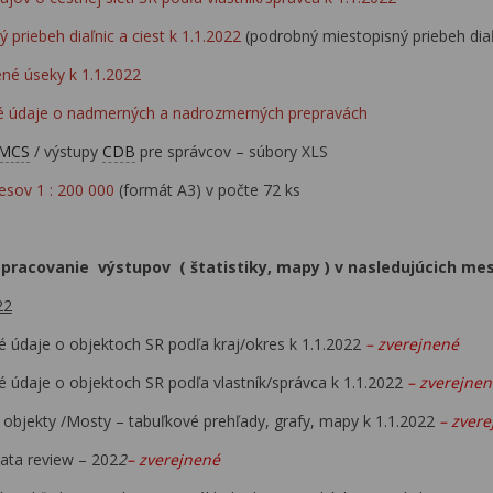
 priebeh diaľnic a ciest k 1.1.2022
(podrobný miestopisný priebeh dia
né úseky k 1.1.2022
cké údaje o nadmerných a nadrozmerných prepravách
 MCS
/ výstupy
CDB
pre správcov – súbory XLS
esov 1 : 200 000
(formát A3) v počte 72 ks
pracovanie výstupov ( štatistiky, mapy ) v nasledujúcich mes
22
é údaje o objektoch SR podľa kraj/okres k 1.1.2022
– zverejnené
é údaje o objektoch SR podľa vlastník/správca k 1.1.2022
– zverejnen
 objekty /Mosty – tabuľkové prehľady, grafy, mapy k 1.1.2022
– zver
ata review – 202
2
– zverejnené