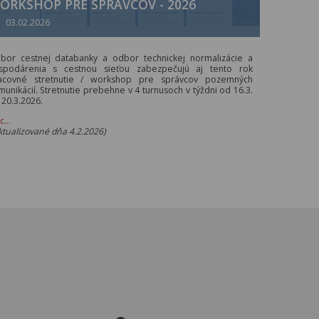
ORKSHOP PRE SPRÁVCOV - 2026
03.02.2026
bor cestnej databanky a odbor technickej normalizácie a
spodárenia s cestnou sieťou zabezpečujú aj tento rok
acovné stretnutie / workshop pre správcov pozemných
munikácií. Stretnutie prebehne v 4 turnusoch v týždni od 16.3.
 20.3.2026.
ac…
ktualizované dňa 4.2.2026)