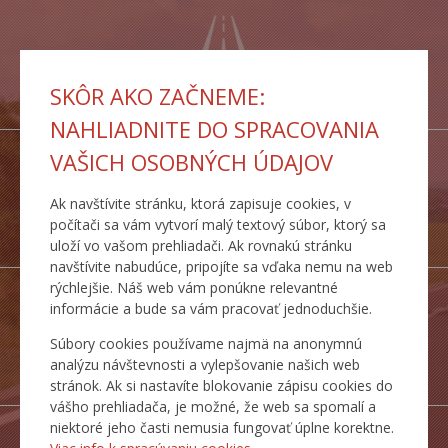
PORTÁL
SKÔR AKO ZAČNEME:
IS MCS
NAHLIADNITE DO SPRACOVANIA
VAŠICH OSOBNÝCH ÚDAJOV
Ak navštívite stránku, ktorá zapisuje cookies, v
INSPIRE
počítači sa vám vytvorí malý textový súbor, ktorý sa
SLUŽBY
uloží vo vašom prehliadači. Ak rovnakú stránku
navštívite nabudúce, pripojíte sa vďaka nemu na web
rýchlejšie. Náš web vám ponúkne relevantné
informácie a bude sa vám pracovať jednoduchšie.
Súbory cookies používame najmä na anonymnú
DOPRAVNÉ
analýzu návštevnosti a vylepšovanie našich web
TRASY
stránok. Ak si nastavíte blokovanie zápisu cookies do
vášho prehliadača, je možné, že web sa spomalí a
niektoré jeho časti nemusia fungovať úplne korektne.