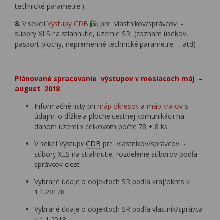
technické parametre )
8
. V sekcii
Výstupy CDB
pre vlastníkov/správcov -
súbory XLS na stiahnutie, územie SR (zoznam úsekov,
pasport plochy, nepremenné technické parametre … atď)
Plánované spracovanie výstupov v mesiacoch máj –
august 2018
Informačné listy pri
máp okresov
a
máp krajov
s
údajmi o dĺžke a ploche cestnej komunikácii na
danom území v celkovom počte 78 + 8 ks.
V sekcii Výstupy
CDB
pre vlastníkov/správcov -
súbory XLS na stiahnutie, rozdelenie súborov podľa
správcov
ciest
Vybrané údaje o objektoch SR podľa kraj/okres k
1.1.20178
Vybrané údaje o objektoch SR podľa vlastník/správca
k 1.1.2018