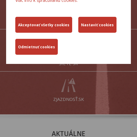
Viac info k spracúvaniu cookies.
ŠTATISTICKÉ
PREHĽADY
MAPY CESTNEJ
SIETE SR
ZJAZDNOSŤ.SK
AKTUÁLNE