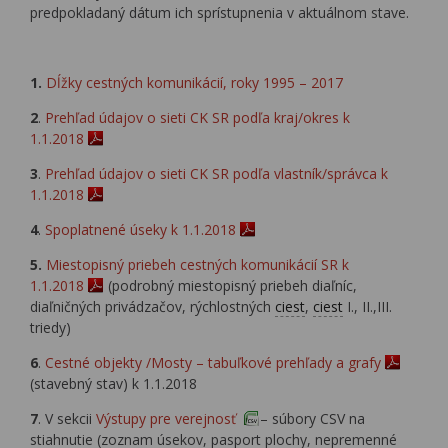
predpokladaný dátum ich sprístupnenia v aktuálnom stave.
1.
Dĺžky cestných komunikácií, roky 1995 – 2017
2
.
Prehľad údajov o sieti CK SR podľa kraj/okres k
1.1.2018
3
.
Prehľad údajov o sieti CK SR podľa vlastník/správca k
1.1.2018
4
.
Spoplatnené úseky k 1.1.2018
5.
Miestopisný priebeh cestných komunikácií SR k
1.1.2018
(podrobný miestopisný priebeh diaľníc,
diaľničných privádzačov, rýchlostných
ciest
,
ciest
I., II.,III.
triedy)
6
.
Cestné objekty /Mosty – tabuľkové prehľady a grafy
(stavebný stav) k 1.1.2018
7
. V sekcii
Výstupy pre verejnosť
– súbory CSV na
stiahnutie (zoznam úsekov, pasport plochy, nepremenné