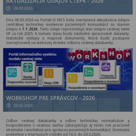
AKTUALIZÁCIA ÚDAJOV CTEPK - 2026
09.03.2026
Dňa 06.03.2026 na Portáli IS MCS bola zverejnená aktualizácia údajov
centrálnej technickej evidencie pozemných komunikácií so stavom
údajov k
1.1.2026.
Tieto údaje reprezentujú stav údajov cestnej siete
SR za rok 2025; k tomuto stavu budú následne spracované datasety,
štatistické výstupy a mapové dokumenty, ktoré budú postupne
zverejňované na webovej stránke odboru cestnej databanky.
WORKSHOP PRE SPRÁVCOV - 2026
03.02.2026
Odbor cestnej databanky a odbor technickej normalizácie a
hospodárenia s cestnou sieťou zabezpečujú aj tento rok pracovné
stretnutie / workshop pre správcov pozemných komunikácií. Stretnutie
prebehne v 4 turnusoch v týždni od 16.3. do 20.3.2026.