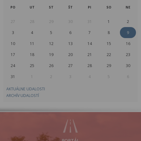
PO
UT
ST
ŠT
PI
SO
NE
27
28
29
30
31
1
2
3
4
5
6
7
8
9
10
11
12
13
14
15
16
17
18
19
20
21
22
23
24
25
26
27
28
29
30
31
1
2
3
4
5
6
AKTUÁLNE UDALOSTI
ARCHÍV UDALOSTÍ
PORTÁL