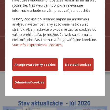
navštívite nabudúce, pripojíte sa vďaka nemu na web
rýchlejšie. Náš web vám ponúkne relevantné
informácie a bude sa vám pracovať jednoduchšie.
Súbory cookies používame najmä na anonymnú
analýzu návštevnosti a vylepšovanie našich web
MAPY CESTNEJ
stránok. Ak si nastavíte blokovanie zápisu cookies do
SIETE SR
vášho prehliadača, je možné, že web sa spomalí a
niektoré jeho časti nemusia fungovať úplne korektne.
Viac info k spracúvaniu cookies.
ZJAZDNOSŤ.SK
AKTUÁLNE