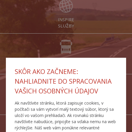
INSPIRE
SLUŽBY
DOPRAVNÉ
TRASY
SKÔR AKO ZAČNEME:
NAHLIADNITE DO SPRACOVANIA
VAŠICH OSOBNÝCH ÚDAJOV
ŠTATISTICKÉ
Ak navštívite stránku, ktorá zapisuje cookies, v
PREHĽADY
počítači sa vám vytvorí malý textový súbor, ktorý sa
uloží vo vašom prehliadači. Ak rovnakú stránku
navštívite nabudúce, pripojíte sa vďaka nemu na web
rýchlejšie. Náš web vám ponúkne relevantné