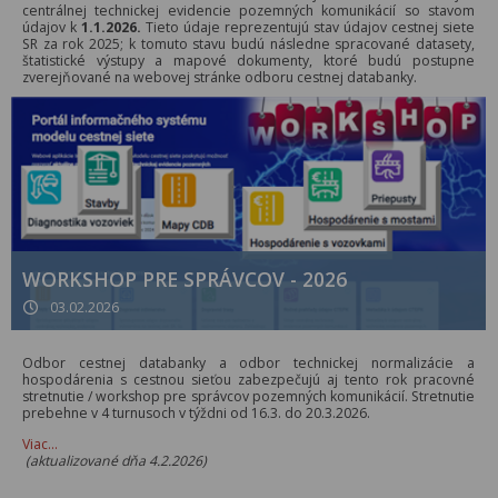
centrálnej technickej evidencie pozemných komunikácií so stavom
údajov k
1.1.2026.
Tieto údaje reprezentujú stav údajov cestnej siete
SR za rok 2025; k tomuto stavu budú následne spracované datasety,
štatistické výstupy a mapové dokumenty, ktoré budú postupne
zverejňované na webovej stránke odboru cestnej databanky.
WORKSHOP PRE SPRÁVCOV - 2026
03.02.2026
Odbor cestnej databanky a odbor technickej normalizácie a
hospodárenia s cestnou sieťou zabezpečujú aj tento rok pracovné
stretnutie / workshop pre správcov pozemných komunikácií. Stretnutie
prebehne v 4 turnusoch v týždni od 16.3. do 20.3.2026.
Viac…
(aktualizované dňa 4.2.2026)