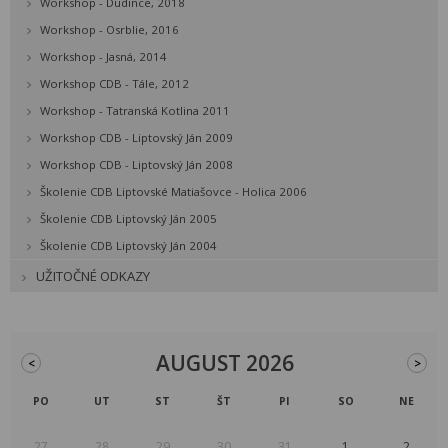
Workshop - Dudince, 2018
Workshop - Osrblie, 2016
Workshop - Jasná, 2014
Workshop CDB - Tále, 2012
Workshop - Tatranská Kotlina 2011
Workshop CDB - Liptovský Ján 2009
Workshop CDB - Liptovský Ján 2008
Školenie CDB Liptovské Matiašovce - Holica 2006
Školenie CDB Liptovský Ján 2005
Školenie CDB Liptovský Ján 2004
UŽITOČNÉ ODKAZY
AUGUST 2026
<
>
PO
UT
ST
ŠT
PI
SO
NE
27
28
29
30
31
1
2