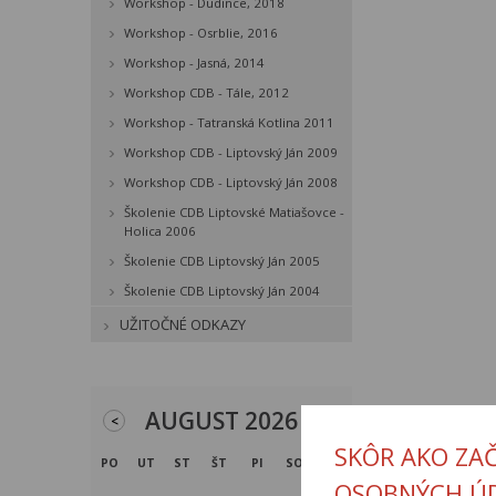
Workshop - Dudince, 2018
Workshop - Osrblie, 2016
Workshop - Jasná, 2014
Workshop CDB - Tále, 2012
Workshop - Tatranská Kotlina 2011
Workshop CDB - Liptovský Ján 2009
Workshop CDB - Liptovský Ján 2008
Školenie CDB Liptovské Matiašovce -
Holica 2006
Školenie CDB Liptovský Ján 2005
Školenie CDB Liptovský Ján 2004
UŽITOČNÉ ODKAZY
AUGUST 2026
<
>
SKÔR AKO ZA
PO
UT
ST
ŠT
PI
SO
NE
OSOBNÝCH Ú