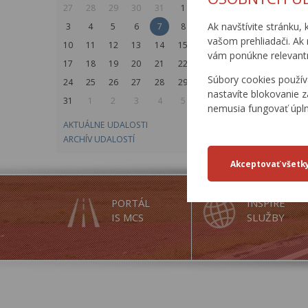
27
28
29
30
31
1
2
Ak navštívite stránku, 
3
4
5
6
7
8
9
vašom prehliadači. Ak 
10
11
12
13
14
15
16
vám ponúkne relevantn
17
18
19
20
21
22
23
Súbory cookies použív
24
25
26
27
28
29
30
nastavíte blokovanie z
31
1
2
3
4
5
6
nemusia fungovať úpl
AKTUÁLNE UDALOSTI
ARCHÍV UDALOSTÍ
PORTÁL
INSPIRE
IS MCS
SLUŽBY