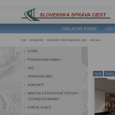
ZÁKLADNÉ POJMY
CEST
CDB
FOTOARCHÍV
WORKSHOP - NOVÝ SMOKOVEC, 2024
IMG 8444
>
>
>
O NÁS
Poskytovanie údajov
FAQ
Späť
Ďalej
PRAKTICKÉ INFO
KONTAKTY
MAPOVÉ A ŠTATISTICKÉ VÝSTUPY
CESTNEJ DATABANKY
PORTÁL IS MCS