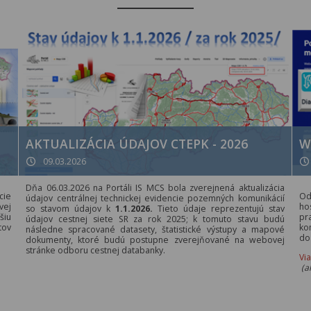
AKTUALIZÁCIA ÚDAJOV CTEPK - 2026
W
09.03.2026
Dňa 06.03.2026 na Portáli IS MCS bola zverejnená aktualizácia
cie
Od
údajov centrálnej technickej evidencie pozemných komunikácií
vej
ho
so stavom údajov k
1.1.2026.
Tieto údaje reprezentujú stav
šiu
pr
údajov cestnej siete SR za rok 2025; k tomuto stavu budú
tov
ko
následne spracované datasety, štatistické výstupy a mapové
do
dokumenty, ktoré budú postupne zverejňované na webovej
stránke odboru cestnej databanky.
Vi
(a