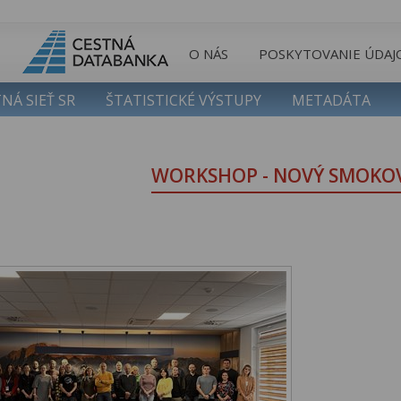
O NÁS
POSKYTOVANIE ÚDAJ
NÁ SIEŤ SR
ŠTATISTICKÉ VÝSTUPY
METADÁTA
WORKSHOP - NOVÝ SMOKOV