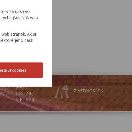
torý sa uloží vo
 rýchlejšie. Náš web
web stránok. Ak si
iektoré jeho časti
MAPY
ZJAZDNOSŤ.SK
CESTNEJ
SIETE SR