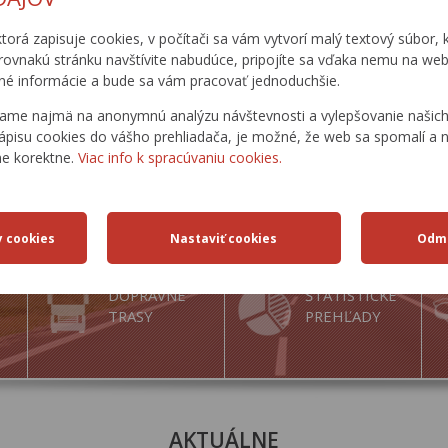
ktorá zapisuje cookies, v počítači sa vám vytvorí malý textový súbor, k
rovnakú stránku navštívite nabudúce, pripojíte sa vďaka nemu na web
é informácie a bude sa vám pracovať jednoduchšie.
ame najmä na anonymnú analýzu návštevnosti a vylepšovanie našich 
ápisu cookies do vášho prehliadača, je možné, že web sa spomalí a n
ne korektne.
Viac info k spracúvaniu cookies.
DOPRAVNÉ
ŠTATISTICKÉ
TRASY
PREHĽADY
AKTUÁLNE