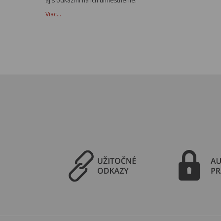
aj s odkazmi na ich umiestnenie.
Viac…