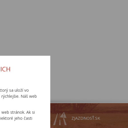
ICH
torý sa uloží vo
 rýchlejšie. Náš web
web stránok. Ak si
MAPY
ZJAZDNOSŤ.SK
iektoré jeho časti
CESTNEJ
SIETE SR