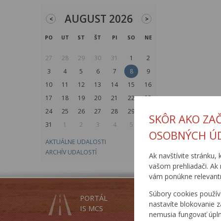
AUGUST 2026
<
>
PO
UT
ST
ŠT
PI
SO
NE
27
28
29
30
31
1
2
3
4
5
6
7
8
9
10
11
12
13
14
15
16
17
18
19
20
21
22
23
24
25
26
27
28
29
30
SKÔR AKO ZA
31
1
2
3
4
5
6
OSOBNÝCH Ú
AKTUÁLNE UDALOSTI
ARCHÍV UDALOSTÍ
Ak navštívite stránku, 
vašom prehliadači. Ak 
vám ponúkne relevantn
Súbory cookies použív
PORTÁL
INSPIRE
nastavíte blokovanie z
IS MCS
SLUŽBY
nemusia fungovať úpl