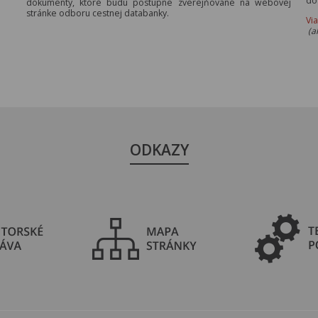
do
dokumenty, ktoré budú postupne zverejňované na webovej
stránke odboru cestnej databanky.
Vi
(a
ODKAZY