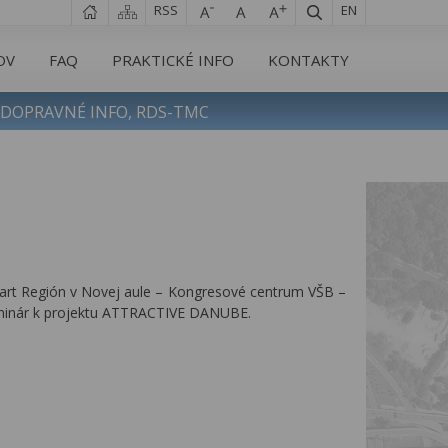
RSS
EN
OV
FAQ
PRAKTICKÉ INFO
KONTAKTY
DOPRAVNÉ INFO, RDS-TMC
mart Región v Novej aule – Kongresové centrum VŠB –
seminár k projektu ATTRACTIVE DANUBE.