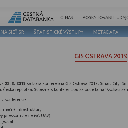
O NÁS
POSKYTOVANIE ÚDAJ
NÁ SIEŤ SR
ŠTATISTICKÉ VÝSTUPY
METADÁTA
GIS OSTRAVA 2019
. - 22. 3. 2019
sa koná konferencia GIS Ostrava 2019, Smart City, S
, Česká republika. Súbežne s konferenciou sa bude konať školiaci 
z konferencie :
ormačné infraštruktúry
vý prieskum Zeme (vč. UAV)
 geodát
ity