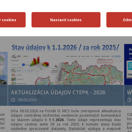
AKTUÁLNE
AKTUALIZÁCIA ÚDAJOV CTEPK - 2026
W
09.03.2026
Dňa 06.03.2026 na Portáli IS MCS bola zverejnená aktualizácia
cie
Od
údajov centrálnej technickej evidencie pozemných komunikácií
vej
ho
so stavom údajov k
1.1.2026.
Tieto údaje reprezentujú stav
šiu
pr
údajov cestnej siete SR za rok 2025; k tomuto stavu budú
tov
ko
následne spracované datasety, štatistické výstupy a mapové