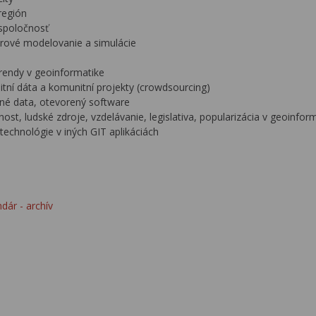
región
spoločnosť
orové modelovanie a simulácie
rendy v geoinformatike
tní dáta a komunitní projekty (crowdsourcing)
né data, otevorený software
ost, ludské zdroje, vzdelávanie, legislativa, popularizácia v geoinfor
technológie v iných GIT aplikáciách
dár - archív