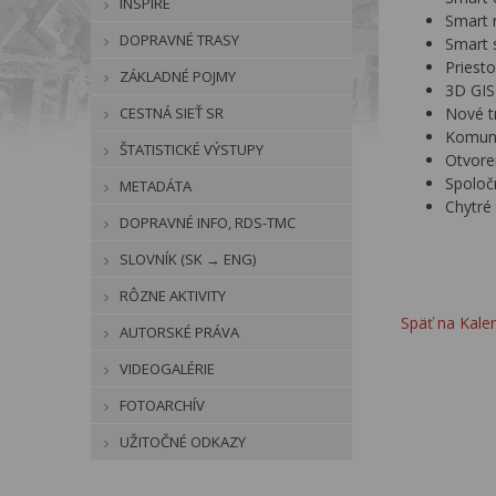
INSPIRE
Smart 
DOPRAVNÉ TRASY
Smart 
Priest
ZÁKLADNÉ POJMY
3D GIS
CESTNÁ SIEŤ SR
Nové t
Komuni
ŠTATISTICKÉ VÝSTUPY
Otvore
Spoločn
METADÁTA
Chytré 
DOPRAVNÉ INFO, RDS-TMC
SLOVNÍK (SK → ENG)
RÔZNE AKTIVITY
Späť na Kalen
AUTORSKÉ PRÁVA
VIDEOGALÉRIE
FOTOARCHÍV
UŽITOČNÉ ODKAZY