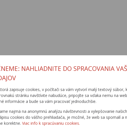
ČNEME: NAHLIADNITE DO SPRACOVANIA VAŠ
DAJOV
ktorá zapisuje cookies, v počítači sa vám vytvorí malý textový súbor, k
rovnakú stránku navštívite nabudúce, pripojíte sa vďaka nemu na web
é informácie a bude sa vám pracovať jednoduchšie.
ame najmä na anonymnú analýzu návštevnosti a vylepšovanie našich 
DOPRAVNÉ
ŠTATISTICKÉ
ápisu cookies do vášho prehliadača, je možné, že web sa spomalí a n
TRASY
PREHĽADY
ne korektne.
Viac info k spracúvaniu cookies.