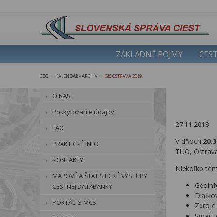
ZÁKLADNÉ POJMY
CEST
CDB
KALENDÁR - ARCHÍV
GIS OSTRAVA 2019
>
>
O NÁS
Poskytovanie údajov
27.11.2018
FAQ
V dňoch
20.3
PRAKTICKÉ INFO
TUO, Ostrava
KONTAKTY
Niekoľko tém 
MAPOVÉ A ŠTATISTICKÉ VÝSTUPY
Geoinf
CESTNEJ DATABANKY
Diaľko
PORTÁL IS MCS
Zdroje
Smart c