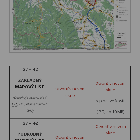
27 – 42
ZÁKLADNÝ
Otvoriť v novom
MAPOVÝ LIST
Otvoriť v novom
okne
okne
(Obsahuje cestnú sieť,
v plnej veľkosti
ULS
, DZ „kilometrovník“,
SVM)
(JPG, do 10 MB)
27 – 42
Otvoriť v novom
okne
PODROBNÝ
Otvoriť v novom