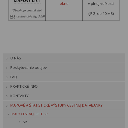
MAPOVÝ LIST
okne
v plnej veľkosti
(Obsahuje cestnú sieť,
(JPG, do 10 MB)
ULS
, cestné objekty, SVM)
O NÁS
Poskytovanie údajov
FAQ
PRAKTICKÉ INFO
KONTAKTY
MAPOVÉ A ŠTATISTICKÉ VÝSTUPY CESTNEJ DATABANKY
MAPY CESTNEJ SIETE SR
SR