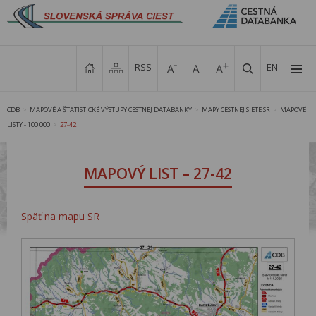
RSS
EN
CDB
MAPOVÉ A ŠTATISTICKÉ VÝSTUPY CESTNEJ DATABANKY
MAPY CESTNEJ SIETE SR
MAPOVÉ
>
>
>
LISTY - 100 000
27-42
>
MAPOVÝ LIST – 27-42
Späť na mapu SR