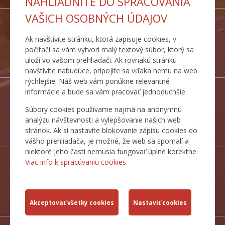
NAHLIADNITE DO SPRACOVANIA
VAŠICH OSOBNÝCH ÚDAJOV
Ak navštívite stránku, ktorá zapisuje cookies, v
počítači sa vám vytvorí malý textový súbor, ktorý sa
DOPRAVNÉ
uloží vo vašom prehliadači. Ak rovnakú stránku
TRASY
navštívite nabudúce, pripojíte sa vďaka nemu na web
rýchlejšie. Náš web vám ponúkne relevantné
informácie a bude sa vám pracovať jednoduchšie.
Súbory cookies používame najmä na anonymnú
analýzu návštevnosti a vylepšovanie našich web
ŠTATISTICKÉ
stránok. Ak si nastavíte blokovanie zápisu cookies do
PREHĽADY
vášho prehliadača, je možné, že web sa spomalí a
niektoré jeho časti nemusia fungovať úplne korektne.
Viac info k spracúvaniu cookies.
MAPY CESTNEJ
SIETE SR