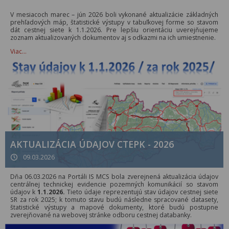
V mesiacoch marec – jún 2026 boli vykonané aktualizácie základných
prehľadových máp, štatistické výstupy v tabuľkovej forme so stavom
dát cestnej siete k 1.1.2026. Pre lepšiu orientáciu uverejňujeme
zoznam aktualizovaných dokumentov aj s odkazmi na ich umiestnenie.
Viac…
AKTUALIZÁCIA ÚDAJOV CTEPK - 2026
09.03.2026
Dňa 06.03.2026 na Portáli IS MCS bola zverejnená aktualizácia údajov
centrálnej technickej evidencie pozemných komunikácií so stavom
údajov k
1.1.2026.
Tieto údaje reprezentujú stav údajov cestnej siete
SR za rok 2025; k tomuto stavu budú následne spracované datasety,
štatistické výstupy a mapové dokumenty, ktoré budú postupne
zverejňované na webovej stránke odboru cestnej databanky.