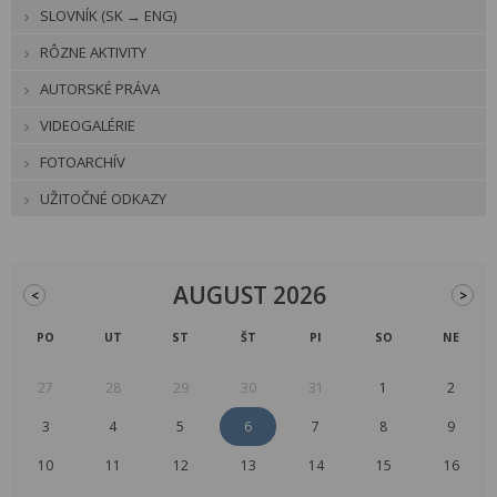
SLOVNÍK (SK → ENG)
RÔZNE AKTIVITY
AUTORSKÉ PRÁVA
VIDEOGALÉRIE
FOTOARCHÍV
UŽITOČNÉ ODKAZY
AUGUST 2026
<
>
PO
UT
ST
ŠT
PI
SO
NE
27
28
29
30
31
1
2
3
4
5
6
7
8
9
10
11
12
13
14
15
16