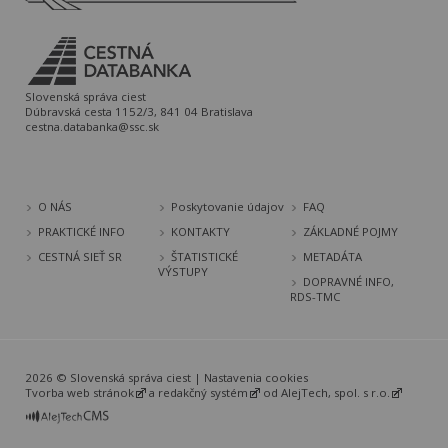
Slovenská správa ciest
Dúbravská cesta 1152/3, 841 04 Bratislava
cestna.databanka@ssc.sk
O NÁS
Poskytovanie údajov
FAQ
PRAKTICKÉ INFO
KONTAKTY
ZÁKLADNÉ POJMY
CESTNÁ SIEŤ SR
ŠTATISTICKÉ
METADÁTA
VÝSTUPY
DOPRAVNÉ INFO,
RDS-TMC
2026 © Slovenská správa ciest |
Nastavenia cookies
Tvorba web stránok
a
redakčný systém
od
AlejTech, spol. s r.o.