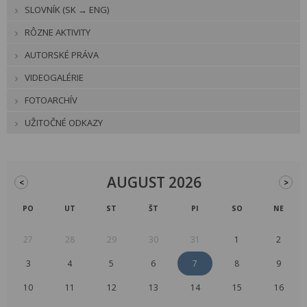
SLOVNÍK (SK → ENG)
RÔZNE AKTIVITY
AUTORSKÉ PRÁVA
VIDEOGALÉRIE
FOTOARCHÍV
UŽITOČNÉ ODKAZY
AUGUST 2026
<
>
PO
UT
ST
ŠT
PI
SO
NE
27
28
29
30
31
1
2
3
4
5
6
7
8
9
10
11
12
13
14
15
16