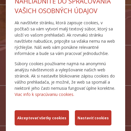
NAHLIADNITE DO SPRACOVANIA
VAŠICH OSOBNÝCH ÚDAJOV
Ak navštívite stránku, ktorá zapisuje cookies, v
počítači sa vám vytvorí malý textový súbor, ktorý sa
DOPRAVNÉ
uloží vo vašom prehliadači. Ak rovnakú stránku
TRASY
navštívite nabudúce, pripojíte sa vďaka nemu na web
rýchlejšie. Náš web vám ponúkne relevantné
informácie a bude sa vám pracovať jednoduchšie.
Súbory cookies používame najmä na anonymnú
analýzu návštevnosti a vylepšovanie našich web
ŠTATISTICKÉ
stránok. Ak si nastavíte blokovanie zápisu cookies do
PREHĽADY
vášho prehliadača, je možné, že web sa spomalí a
niektoré jeho časti nemusia fungovať úplne korektne.
Viac info k spracúvaniu cookies.
MAPY CESTNEJ
SIETE SR