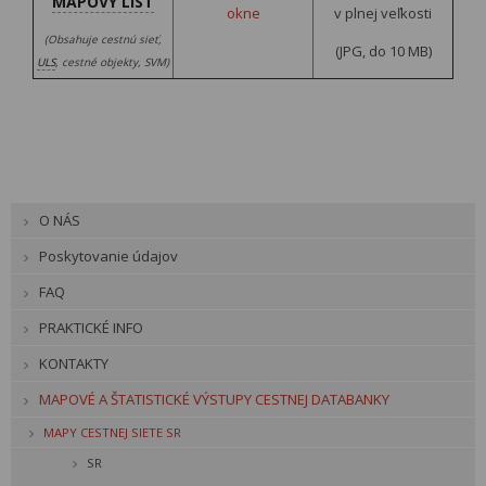
MAPOVÝ LIST
okne
v plnej veľkosti
(Obsahuje cestnú sieť,
(JPG, do 10 MB)
ULS
, cestné objekty, SVM)
O NÁS
Poskytovanie údajov
FAQ
PRAKTICKÉ INFO
KONTAKTY
MAPOVÉ A ŠTATISTICKÉ VÝSTUPY CESTNEJ DATABANKY
MAPY CESTNEJ SIETE SR
SR