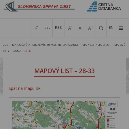
RSS
EN
CDB
MAPOVÉ A ŠTATISTICKÉ VÝSTUPY CESTNEJ DATABANKY
MAPY CESTNEJ SIETE SR
MAPOVÉ
>
>
>
LISTY - 100 000
28-33
>
MAPOVÝ LIST – 28-33
Späť na mapu SR