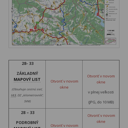
28- 33
ZÁKLADNÝ
Otvoriť v novom
MAPOVÝ LIST
Otvoriť v novom
okne
okne
(Obsahuje cestnú sieť,
v plnej veľkosti
ULS
, DZ „kilometrovník“,
SVM)
(JPG, do 10 MB)
28 – 33
Otvoriť v novom
okne
PODROBNÝ
Otvoriť v novom