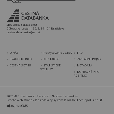
Slovenská správa ciest
Dúbravská cesta 1152/3, 841 04 Bratislava
cestna.databanka@ssc.sk
O NÁS
Poskytovanie údajov
FAQ
PRAKTICKÉ INFO
KONTAKTY
ZÁKLADNÉ POJMY
CESTNÁ SIEŤ SR
ŠTATISTICKÉ
METADÁTA
VÝSTUPY
DOPRAVNÉ INFO,
RDS-TMC
2026 © Slovenská správa ciest |
Nastavenia cookies
Tvorba web stránok
a
redakčný systém
od
AlejTech, spol. s r.o.