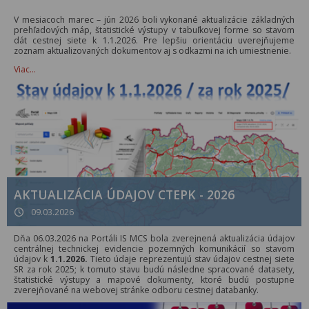
V mesiacoch marec – jún 2026 boli vykonané aktualizácie základných
prehľadových máp, štatistické výstupy v tabuľkovej forme so stavom
dát cestnej siete k 1.1.2026. Pre lepšiu orientáciu uverejňujeme
zoznam aktualizovaných dokumentov aj s odkazmi na ich umiestnenie.
Viac…
AKTUALIZÁCIA ÚDAJOV CTEPK - 2026
09.03.2026
Dňa 06.03.2026 na Portáli IS MCS bola zverejnená aktualizácia údajov
centrálnej technickej evidencie pozemných komunikácií so stavom
údajov k
1.1.2026.
Tieto údaje reprezentujú stav údajov cestnej siete
SR za rok 2025; k tomuto stavu budú následne spracované datasety,
štatistické výstupy a mapové dokumenty, ktoré budú postupne
zverejňované na webovej stránke odboru cestnej databanky.