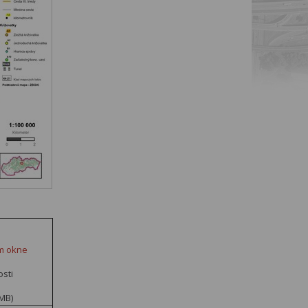
om okne
osti
 MB)