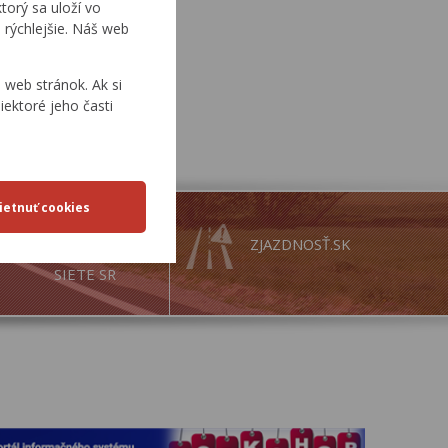
torý sa uloží vo
 rýchlejšie. Náš web
web stránok. Ak si
iektoré jeho časti
MAPY
ZJAZDNOSŤ.SK
CESTNEJ
SIETE SR