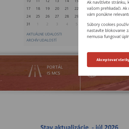
10
11
12
13
14
15
16
Ak navštívite stránku, 
vašom prehliadači. Ak 
17
18
19
20
21
22
23
vám ponúkne relevantn
24
25
26
27
28
29
30
Súbory cookies použív
31
1
2
3
4
5
6
nastavíte blokovanie z
AKTUÁLNE UDALOSTI
nemusia fungovať úpl
ARCHÍV UDALOSTÍ
PORTÁL
INSPIRE
IS MCS
SLUŽBY