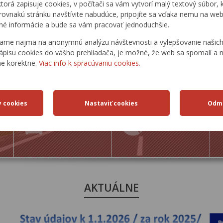
ktorá zapisuje cookies, v počítači sa vám vytvorí malý textový súbor, k
rovnakú stránku navštívite nabudúce, pripojíte sa vďaka nemu na web
é informácie a bude sa vám pracovať jednoduchšie.
ame najmä na anonymnú analýzu návštevnosti a vylepšovanie našich 
ápisu cookies do vášho prehliadača, je možné, že web sa spomalí a n
ne korektne.
Viac info k spracúvaniu cookies.
DOPRAVNÉ
ŠTATISTICKÉ
TRASY
PREHĽADY
AKTUÁLNE