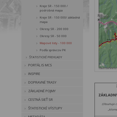
Kraje SR - 150 000 /
podrobná mapa
Kraje SR - 150 000/ základná
mapa
Okresy SR - 200 000
Okresy SR - 50 000
Mapové listy - 100 000
Podľa správcov PK
ŠTATISTICKÉ PREHĽADY
PORTÁL IS MCS
INSPIRE
DOPRAVNÉ TRASY
ZÁKLADNÉ POJMY
ZÁKLADN
CESTNÁ SIEŤ SR
(Obsahuje c
ŠTATISTICKÉ VÝSTUPY
„kilome
METADÁTA