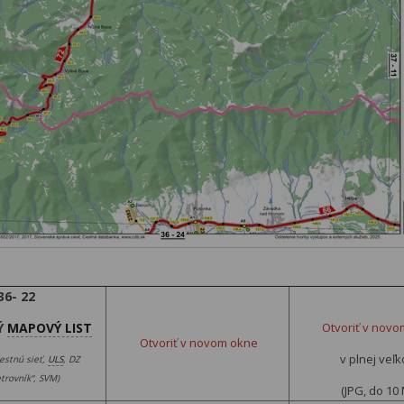
36- 22
Ý
MAPOVÝ LIST
Otvoriť v nov
Otvoriť v novom okne
v plnej veľk
estnú sieť,
ULS
, DZ
trovník“, SVM)
(JPG, do 10