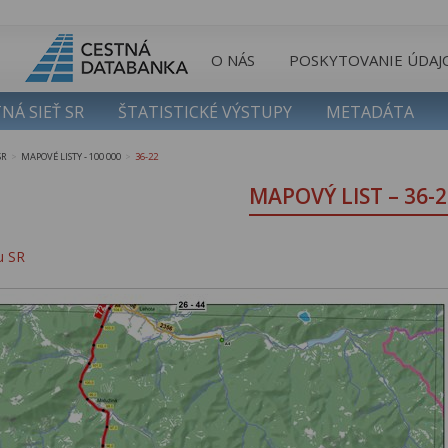
O NÁS
POSKYTOVANIE ÚDAJ
NÁ SIEŤ SR
ŠTATISTICKÉ VÝSTUPY
METADÁTA
SR
MAPOVÉ LISTY - 100 000
36-22
>
>
MAPOVÝ LIST – 36-2
u SR