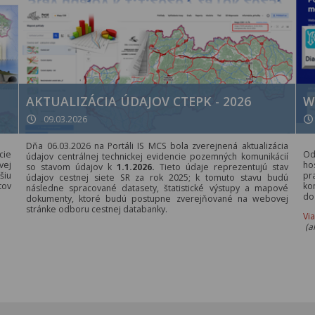
AKTUALIZÁCIA ÚDAJOV CTEPK - 2026
W
09.03.2026
Dňa 06.03.2026 na Portáli IS MCS bola zverejnená aktualizácia
cie
Od
údajov centrálnej technickej evidencie pozemných komunikácií
vej
ho
so stavom údajov k
1.1.2026.
Tieto údaje reprezentujú stav
šiu
pr
údajov cestnej siete SR za rok 2025; k tomuto stavu budú
tov
ko
následne spracované datasety, štatistické výstupy a mapové
do
dokumenty, ktoré budú postupne zverejňované na webovej
stránke odboru cestnej databanky.
Vi
(a