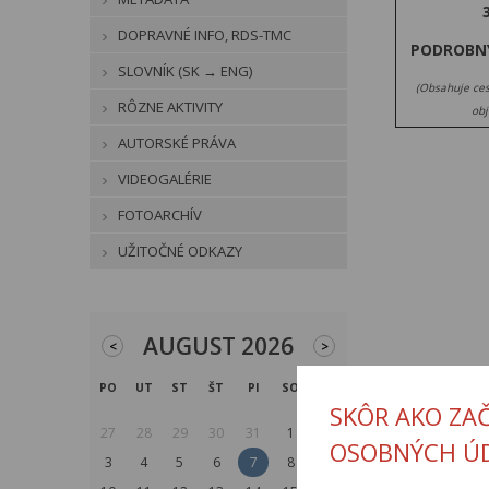
DOPRAVNÉ INFO, RDS-TMC
PODROBN
SLOVNÍK (SK → ENG)
(Obsahuje ces
RÔZNE AKTIVITY
obj
AUTORSKÉ PRÁVA
VIDEOGALÉRIE
FOTOARCHÍV
UŽITOČNÉ ODKAZY
AUGUST 2026
<
>
PO
UT
ST
ŠT
PI
SO
NE
SKÔR AKO ZA
27
28
29
30
31
1
2
OSOBNÝCH Ú
3
4
5
6
7
8
9