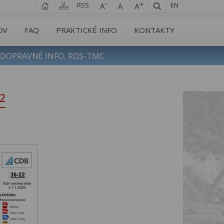
RSS
EN
OV
FAQ
PRAKTICKÉ INFO
KONTAKTY
DOPRAVNÉ INFO, RDS-TMC
2