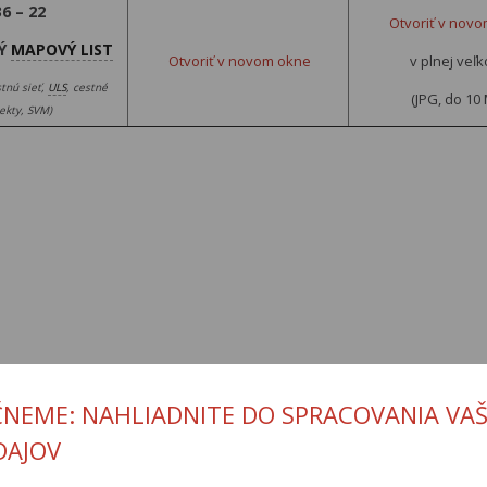
36 – 22
Otvoriť v nov
Ý
MAPOVÝ LIST
Otvoriť v novom okne
v plnej veľk
tnú sieť,
ULS
, cestné
(JPG, do 10
ekty, SVM)
ČNEME: NAHLIADNITE DO SPRACOVANIA VAŠ
DAJOV