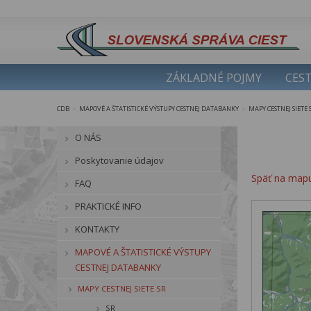
ZÁKLADNÉ POJMY
CEST
CDB
MAPOVÉ A ŠTATISTICKÉ VÝSTUPY CESTNEJ DATABANKY
MAPY CESTNEJ SIETE 
>
>
O NÁS
Poskytovanie údajov
Späť na map
FAQ
PRAKTICKÉ INFO
KONTAKTY
MAPOVÉ A ŠTATISTICKÉ VÝSTUPY
CESTNEJ DATABANKY
MAPY CESTNEJ SIETE SR
SR