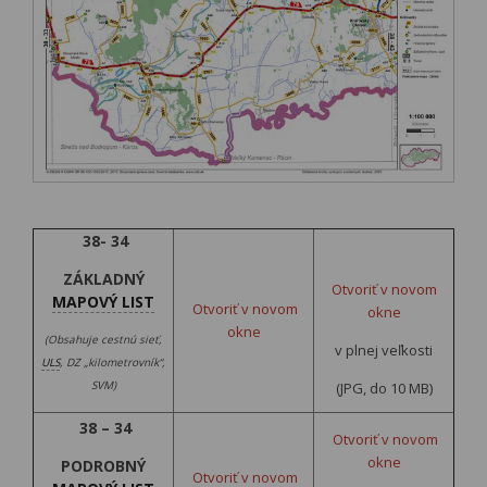
38- 34
ZÁKLADNÝ
Otvoriť v novom
MAPOVÝ LIST
Otvoriť v novom
okne
okne
(Obsahuje cestnú sieť,
v plnej veľkosti
ULS
, DZ „kilometrovník“,
SVM)
(JPG, do 10 MB)
38 – 34
Otvoriť v novom
okne
PODROBNÝ
Otvoriť v novom