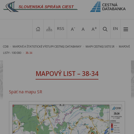
RSS
EN
CDB
MAPOVÉ A ŠTATISTICKÉ VÝSTUPY CESTNEJ DATABANKY
MAPY CESTNEJ SIETE SR
MAPOVÉ
>
>
>
LISTY - 100 000
38-34
>
MAPOVÝ LIST – 38-34
Späť na mapu SR