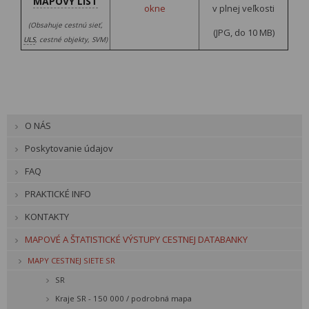
MAPOVÝ LIST
okne
v plnej veľkosti
(Obsahuje cestnú sieť,
(JPG, do 10 MB)
ULS
, cestné objekty, SVM)
O NÁS
Poskytovanie údajov
FAQ
PRAKTICKÉ INFO
KONTAKTY
MAPOVÉ A ŠTATISTICKÉ VÝSTUPY CESTNEJ DATABANKY
MAPY CESTNEJ SIETE SR
SR
Kraje SR - 150 000 / podrobná mapa