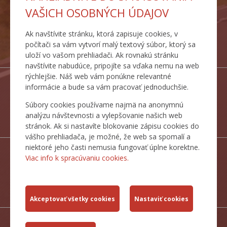
VAŠICH OSOBNÝCH ÚDAJOV
Ak navštívite stránku, ktorá zapisuje cookies, v
DOPRAVNÉ
počítači sa vám vytvorí malý textový súbor, ktorý sa
TRASY
uloží vo vašom prehliadači. Ak rovnakú stránku
navštívite nabudúce, pripojíte sa vďaka nemu na web
rýchlejšie. Náš web vám ponúkne relevantné
informácie a bude sa vám pracovať jednoduchšie.
Súbory cookies používame najmä na anonymnú
ŠTATISTICKÉ
analýzu návštevnosti a vylepšovanie našich web
PREHĽADY
stránok. Ak si nastavíte blokovanie zápisu cookies do
vášho prehliadača, je možné, že web sa spomalí a
niektoré jeho časti nemusia fungovať úplne korektne.
Viac info k spracúvaniu cookies.
MAPY CESTNEJ
SIETE SR