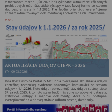
V mesiacoch marec – jún 2026 boli vykonané aktualizácie základných
prehľadových máp, štatistické výstupy v tabuľkovej forme so stavom
dát cestnej siete k 1.1.2026. Pre lepšiu orientáciu uverejňujeme
zoznam aktualizovaných dokumentov aj s odkazmi na ich umiestnenie.
Viac…
AKTUALIZÁCIA ÚDAJOV CTEPK - 2026
09.03.2026
Dňa 06.03.2026 na Portáli IS MCS bola zverejnená aktualizácia údajov
centrálnej technickej evidencie pozemných komunikácií so stavom
údajov k
1.1.2026.
Tieto údaje reprezentujú stav údajov cestnej siete
SR za rok 2025; k tomuto stavu budú následne spracované datasety,
štatistické výstupy a mapové dokumenty, ktoré budú postupne
zverejňované na webovej stránke odboru cestnej databanky.