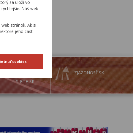
torý sa uloží vo
 rýchlejšie. Náš web
web stránok. Ak si
iektoré jeho časti
MAPY
ZJAZDNOSŤ.SK
CESTNEJ
SIETE SR