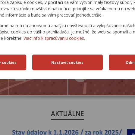
ktorá zapisuje cookies, v počítači sa vám vytvorí malý textový súbor, k
rovnakú stránku navštívite nabudúce, pripojíte sa vďaka nemu na web
é informácie a bude sa vám pracovať jednoduchšie.
ame najmä na anonymnú analýzu návštevnosti a vylepšovanie našich 
ápisu cookies do vášho prehliadača, je možné, že web sa spomalí a n
ne korektne.
Viac info k spracúvaniu cookies.
DOPRAVNÉ
ŠTATISTICKÉ
TRASY
PREHĽADY
AKTUÁLNE