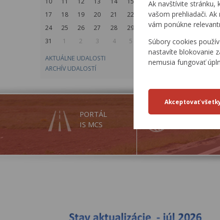
10
11
12
13
14
15
16
Ak navštívite stránku, 
vašom prehliadači. Ak 
17
18
19
20
21
22
23
vám ponúkne relevantn
24
25
26
27
28
29
30
Súbory cookies použív
31
1
2
3
4
5
6
nastavíte blokovanie z
AKTUÁLNE UDALOSTI
nemusia fungovať úpl
ARCHÍV UDALOSTÍ
PORTÁL
INSPIRE
IS MCS
SLUŽBY