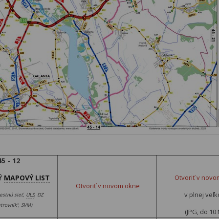
45 - 12
Ý
MAPOVÝ LIST
Otvoriť v nov
Otvoriť v novom okne
v plnej veľk
estnú sieť,
ULS
, DZ
trovník“, SVM)
(JPG, do 10