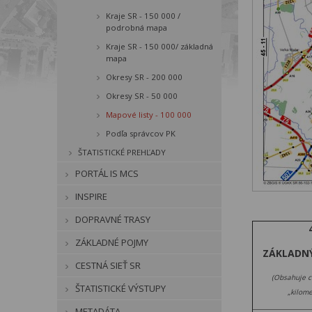
Kraje SR - 150 000 /
podrobná mapa
Kraje SR - 150 000/ základná
mapa
Okresy SR - 200 000
Okresy SR - 50 000
Mapové listy - 100 000
Podľa správcov PK
ŠTATISTICKÉ PREHĽADY
PORTÁL IS MCS
INSPIRE
DOPRAVNÉ TRASY
ZÁKLADNÉ POJMY
ZÁKLADN
CESTNÁ SIEŤ SR
(Obsahuje c
ŠTATISTICKÉ VÝSTUPY
„kilome
METADÁTA