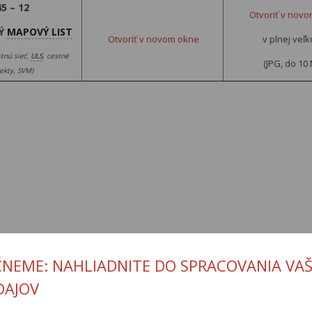
45 – 12
Otvoriť v nov
Ý
MAPOVÝ LIST
Otvoriť v novom okne
v plnej veľk
tnú sieť,
ULS
, cestné
(JPG, do 10
ekty, SVM)
ČNEME: NAHLIADNITE DO SPRACOVANIA VAŠ
DAJOV