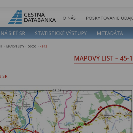
O NÁS
POSKYTOVANIE ÚDAJ
NÁ SIEŤ SR
ŠTATISTICKÉ VÝSTUPY
METADÁTA
SR
MAPOVÉ LISTY - 100 000
45-12
>
>
MAPOVÝ LIST – 45-1
u SR