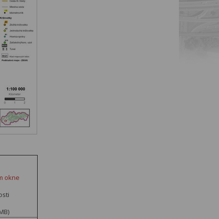
om okne
osti
 MB)