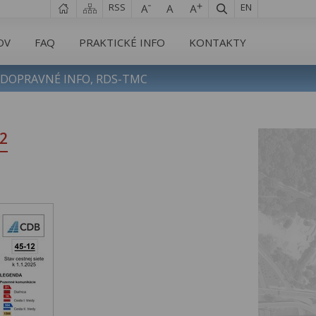
RSS
EN
OV
FAQ
PRAKTICKÉ INFO
KONTAKTY
DOPRAVNÉ INFO, RDS-TMC
2