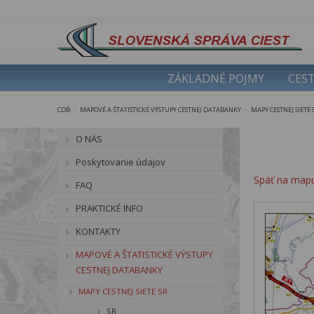
ZÁKLADNÉ POJMY
CEST
CDB
MAPOVÉ A ŠTATISTICKÉ VÝSTUPY CESTNEJ DATABANKY
MAPY CESTNEJ SIETE 
>
>
O NÁS
Poskytovanie údajov
Späť na map
FAQ
PRAKTICKÉ INFO
KONTAKTY
MAPOVÉ A ŠTATISTICKÉ VÝSTUPY
CESTNEJ DATABANKY
MAPY CESTNEJ SIETE SR
SR