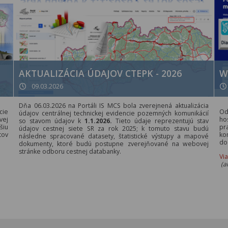
AKTUALIZÁCIA ÚDAJOV CTEPK - 2026
W
09.03.2026
Dňa 06.03.2026 na Portáli IS MCS bola zverejnená aktualizácia
cie
Od
údajov centrálnej technickej evidencie pozemných komunikácií
vej
ho
so stavom údajov k
1.1.2026.
Tieto údaje reprezentujú stav
šiu
pr
údajov cestnej siete SR za rok 2025; k tomuto stavu budú
tov
ko
následne spracované datasety, štatistické výstupy a mapové
do
dokumenty, ktoré budú postupne zverejňované na webovej
stránke odboru cestnej databanky.
Vi
(a