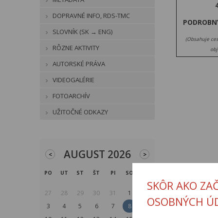
DOPRAVNÉ INFO, RDS-TMC
PODROBN
SLOVNÍK (SK → ENG)
(Obsahuje ces
RÔZNE AKTIVITY
obj
AUTORSKÉ PRÁVA
VIDEOGALÉRIE
FOTOARCHÍV
UŽITOČNÉ ODKAZY
AUGUST 2026
<
>
PO
UT
ST
ŠT
PI
SO
NE
SKÔR AKO ZA
27
28
29
30
31
1
2
OSOBNÝCH Ú
3
4
5
6
7
8
9