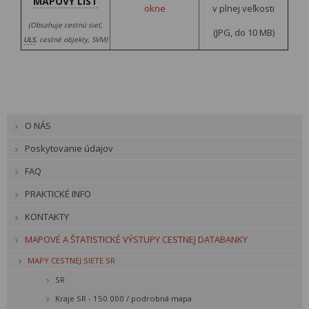
MAPOVÝ LIST
okne
v plnej veľkosti
(Obsahuje cestnú sieť,
(JPG, do 10 MB)
ULS
, cestné objekty, SVM)
O NÁS
Poskytovanie údajov
FAQ
PRAKTICKÉ INFO
KONTAKTY
MAPOVÉ A ŠTATISTICKÉ VÝSTUPY CESTNEJ DATABANKY
MAPY CESTNEJ SIETE SR
SR
Kraje SR - 150 000 / podrobná mapa