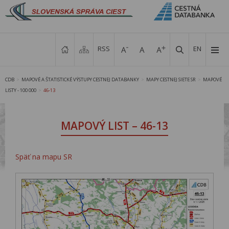
RSS
EN
CDB
MAPOVÉ A ŠTATISTICKÉ VÝSTUPY CESTNEJ DATABANKY
MAPY CESTNEJ SIETE SR
MAPOVÉ
>
>
>
LISTY - 100 000
46-13
>
MAPOVÝ LIST – 46-13
Späť na mapu SR