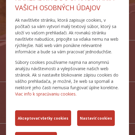
VAŠICH OSOBNÝCH ÚDAJOV
Ak navštívite stránku, ktorá zapisuje cookies, v
DOPRAVNÉ
počítači sa vám vytvorí malý textový súbor, ktorý sa
TRASY
uloží vo vašom prehliadači. Ak rovnakú stránku
navštívite nabudúce, pripojíte sa vďaka nemu na web
rýchlejšie. Náš web vám ponúkne relevantné
informácie a bude sa vám pracovať jednoduchšie.
Súbory cookies používame najmä na anonymnú
ŠTATISTICKÉ
analýzu návštevnosti a vylepšovanie našich web
PREHĽADY
stránok. Ak si nastavíte blokovanie zápisu cookies do
vášho prehliadača, je možné, že web sa spomalí a
niektoré jeho časti nemusia fungovať úplne korektne.
Viac info k spracúvaniu cookies.
MAPY CESTNEJ
SIETE SR