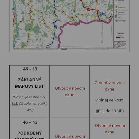
46 - 13
ZÁKLADNÝ
Otvoriť v novom
MAPOVÝ LIST
Otvoriť v novom
okne
okne
(Obsahuje cestnú sieť,
v plnej veľkosti
ULS
, DZ „kilometrovník“,
SVM)
(JPG, do 10 MB)
46 – 13
Otvoriť v novom
okne
PODROBNÝ
Otvoriť v novom