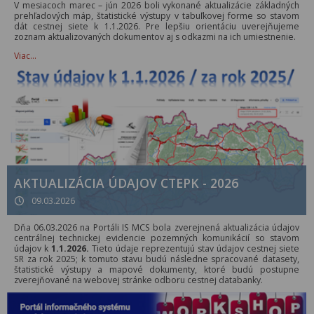
V mesiacoch marec – jún 2026 boli vykonané aktualizácie základných
prehľadových máp, štatistické výstupy v tabuľkovej forme so stavom
dát cestnej siete k 1.1.2026. Pre lepšiu orientáciu uverejňujeme
zoznam aktualizovaných dokumentov aj s odkazmi na ich umiestnenie.
Viac…
AKTUALIZÁCIA ÚDAJOV CTEPK - 2026
09.03.2026
Dňa 06.03.2026 na Portáli IS MCS bola zverejnená aktualizácia údajov
centrálnej technickej evidencie pozemných komunikácií so stavom
údajov k
1.1.2026.
Tieto údaje reprezentujú stav údajov cestnej siete
SR za rok 2025; k tomuto stavu budú následne spracované datasety,
štatistické výstupy a mapové dokumenty, ktoré budú postupne
zverejňované na webovej stránke odboru cestnej databanky.