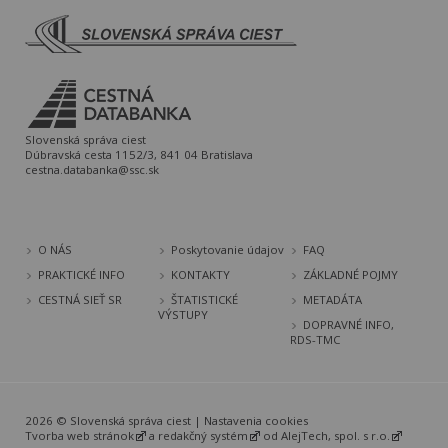
Slovenská správa ciest
Dúbravská cesta 1152/3, 841 04 Bratislava
cestna.databanka@ssc.sk
O NÁS
Poskytovanie údajov
FAQ
PRAKTICKÉ INFO
KONTAKTY
ZÁKLADNÉ POJMY
CESTNÁ SIEŤ SR
ŠTATISTICKÉ
METADÁTA
VÝSTUPY
DOPRAVNÉ INFO,
RDS-TMC
2026 © Slovenská správa ciest |
Nastavenia cookies
Tvorba web stránok
a
redakčný systém
od
AlejTech, spol. s r.o.