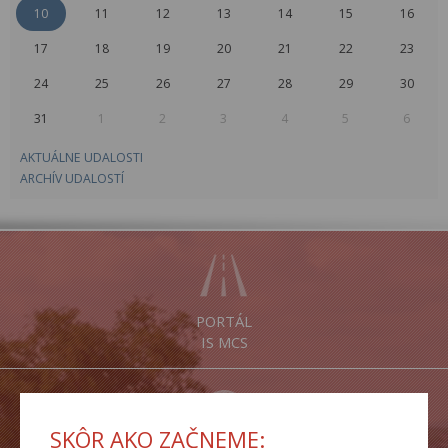
10
11
12
13
14
15
16
17
18
19
20
21
22
23
24
25
26
27
28
29
30
31
1
2
3
4
5
6
AKTUÁLNE UDALOSTI
ARCHÍV UDALOSTÍ
PORTÁL
IS MCS
SKÔR AKO ZAČNEME: