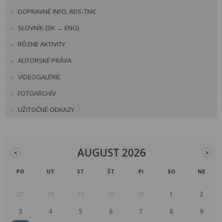
DOPRAVNÉ INFO, RDS-TMC
SLOVNÍK (SK → ENG)
RÔZNE AKTIVITY
AUTORSKÉ PRÁVA
VIDEOGALÉRIE
FOTOARCHÍV
UŽITOČNÉ ODKAZY
AUGUST 2026
<
>
PO
UT
ST
ŠT
PI
SO
NE
27
28
29
30
31
1
2
3
4
5
6
7
8
9