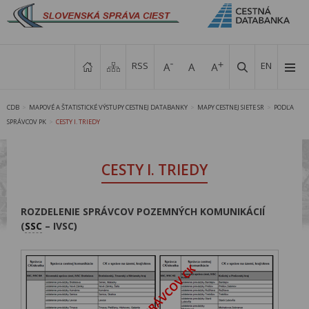
RSS
EN
CDB
MAPOVÉ A ŠTATISTICKÉ VÝSTUPY CESTNEJ DATABANKY
MAPY CESTNEJ SIETE SR
PODĽA
>
>
>
SPRÁVCOV PK
CESTY I. TRIEDY
>
CESTY I. TRIEDY
ROZDELENIE SPRÁVCOV POZEMNÝCH KOMUNIKÁCIÍ
(
SSC
– IVSC)