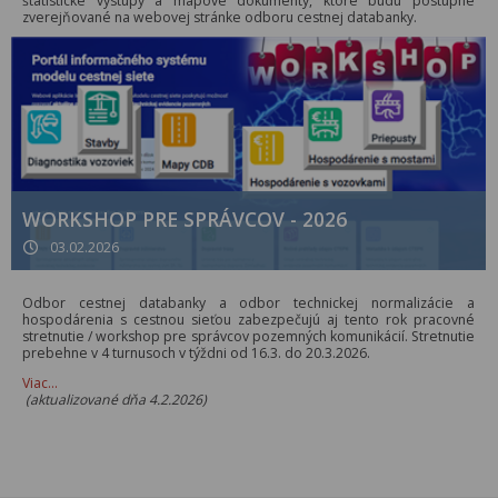
štatistické výstupy a mapové dokumenty, ktoré budú postupne
zverejňované na webovej stránke odboru cestnej databanky.
WORKSHOP PRE SPRÁVCOV - 2026
03.02.2026
Odbor cestnej databanky a odbor technickej normalizácie a
hospodárenia s cestnou sieťou zabezpečujú aj tento rok pracovné
stretnutie / workshop pre správcov pozemných komunikácií. Stretnutie
prebehne v 4 turnusoch v týždni od 16.3. do 20.3.2026.
Viac…
(aktualizované dňa 4.2.2026)