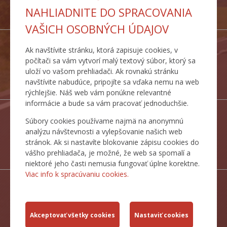
INSPIRE
NAHLIADNITE DO SPRACOVANIA
SLUŽBY
VAŠICH OSOBNÝCH ÚDAJOV
Ak navštívite stránku, ktorá zapisuje cookies, v
počítači sa vám vytvorí malý textový súbor, ktorý sa
uloží vo vašom prehliadači. Ak rovnakú stránku
DOPRAVNÉ
navštívite nabudúce, pripojíte sa vďaka nemu na web
TRASY
rýchlejšie. Náš web vám ponúkne relevantné
informácie a bude sa vám pracovať jednoduchšie.
Súbory cookies používame najmä na anonymnú
analýzu návštevnosti a vylepšovanie našich web
stránok. Ak si nastavíte blokovanie zápisu cookies do
ŠTATISTICKÉ
vášho prehliadača, je možné, že web sa spomalí a
PREHĽADY
niektoré jeho časti nemusia fungovať úplne korektne.
Viac info k spracúvaniu cookies.
MAPY CESTNEJ
SIETE SR