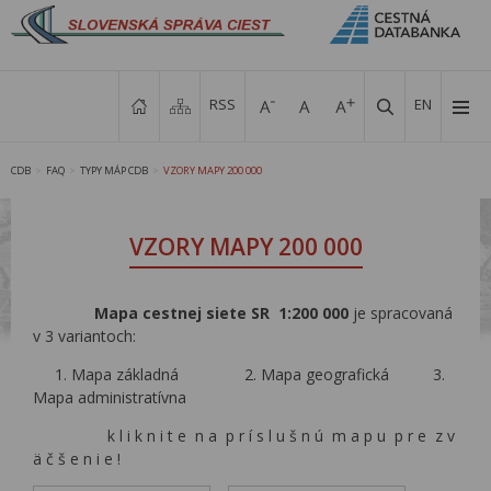
RSS
EN
CDB
FAQ
TYPY MÁP CDB
VZORY MAPY 200 000
>
>
>
VZORY MAPY 200 000
Mapa cestnej siete SR 1:200 000
je spracovaná
v 3 variantoch:
1. Mapa základná 2. Mapa geografická 3.
Mapa administratívna
k l i k n i t e n a p r í s l u š n ú m a p u p r e z v
ä č š e n i e !