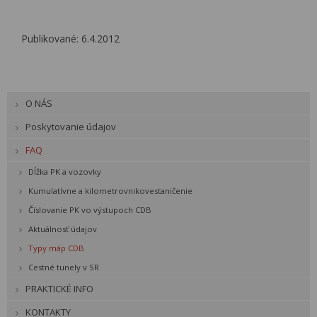
Publikované: 6.4.2012
O NÁS
Poskytovanie údajov
FAQ
Dĺžka PK a vozovky
Kumulatívne a kilometrovnikovestaničenie
Číslovanie PK vo výstupoch CDB
Aktuálnosť údajov
Typy máp CDB
Cestné tunely v SR
PRAKTICKÉ INFO
KONTAKTY