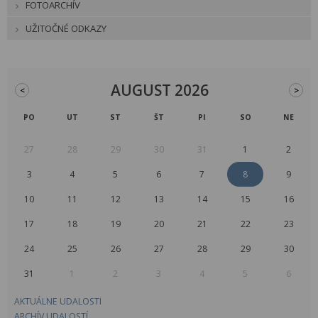
FOTOARCHÍV
UŽITOČNÉ ODKAZY
AUGUST 2026
<
>
PO
UT
ST
ŠT
PI
SO
NE
27
28
29
30
31
1
2
3
4
5
6
7
8
9
10
11
12
13
14
15
16
17
18
19
20
21
22
23
24
25
26
27
28
29
30
31
1
2
3
4
5
6
AKTUÁLNE UDALOSTI
ARCHÍV UDALOSTÍ