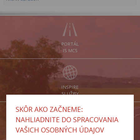
PORTÁL
IS MCS
INSPIRE
SLUŽBY
SKÔR AKO ZAČNEME:
NAHLIADNITE DO SPRACOVANIA
VAŠICH OSOBNÝCH ÚDAJOV
DOPRAVNÉ
TRASY