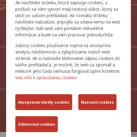
Ak navštívite stránku, ktorá zapisuje cookies, v
počítači sa vám vytvorí malý textový súbor, ktorý sa
uloží vo vašom prehliadači. Ak rovnakú stránku
navštívite nabudúce, pripojíte sa vďaka nemu na web
rýchlejšie. Náš web vám ponúkne relevantné
ŠTATISTICKÉ
informácie a bude sa vám pracovať jednoduchšie.
PREHĽADY
Súbory cookies používame najmä na anonymnú
analýzu návštevnosti a vylepšovanie našich web
stránok. Ak si nastavíte blokovanie zápisu cookies do
vášho prehliadača, je možné, že web sa spomalí a
niektoré jeho časti nemusia fungovať úplne korektne.
MAPY CESTNEJ
Viac info k spracúvaniu cookies.
SIETE SR
ZJAZDNOSŤ.SK