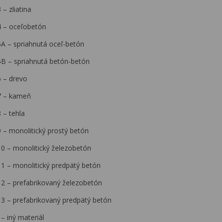
 – zliatina
4 – oceľobetón
5A – spriahnutá oceľ-betón
5B – spriahnutá betón-betón
6 – drevo
7 – kameň
 – tehla
9 – monolitický prostý betón
10 – monolitický železobetón
11 – monolitický predpätý betón
12 – prefabrikovaný železobetón
13 – prefabrikovaný predpätý betón
 – iný materiál