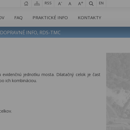
RSS
EN
OV
FAQ
PRAKTICKÉ INFO
KONTAKTY
DOPRAVNÉ INFO, RDS-TMC
iu evidenčnú jednotku mosta. Dilatačný celok je čast
bo ich kombináciou.
celkov.