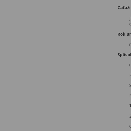
Zaťaž
Rok ur
Spôso