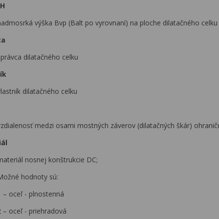
 H
nadmosrká výška Bvp (Balt po vyrovnaní) na ploche dilatačného celku
ca
správca dilatačného celku
ík
lastník dilatačného celku
vzdialenosť medzi osami mostných záverov (dilatačných škár) ohraniču
ál
materiál nosnej konštrukcie DC;
Možné hodnoty sú:
1 – oceľ - plnostenná
2 – oceľ - priehradová