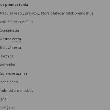
et premostenia
Uvedú sa všetky prekážky, ktoré dilatačný celok premosťuje.
Možné hodnoty sú: :
Komunikácia
Miestna
cesta
Účelová
cesta
Železnica
Biokoridor
Záplavové územie
Vodná nádrž
Podchod pre chodcov
Kanál
Vodný tok