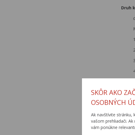
Druh 
SKÔR AKO ZA
6
OSOBNÝCH Ú
Ak navštívite stránku, 
vašom prehliadači. Ak 
vám ponúkne relevantn
I