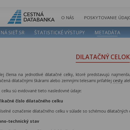
O NÁS
POSKYTOVANIE ÚDAJ
NÁ SIEŤ SR
ŠTATISTICKÉ VÝSTUPY
METADÁTA
DILATAČNÝ CELOK
ej členia na jednotlivé dilatačné celky, ktoré predstavujú najmenš
ičená dilatačnými škárami alebo zemnými telesami priľahlej
cesty
ale
 celku sú evidované tieto nasledovné údaje:
fikačné číslo dilatačného celku
číselné označenie dilatačného celku v súlade so schémou dilatačných 
bno-technický stav