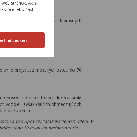
web stránok. Ak si
iektoré jeho časti
 prechádzať cez most bez dopravných
ruhov dopravy.
nu nápravu vozidla.
ré smie prejsť cez most rýchlosťou do 70
motnosťou vozidla v tonách, ktorou smie
ch vozidiel, avšak ďalších obmedzujúcich
ráhové vozidlá.
nosťou a to s úpravou zaťažovacieho modelu. V
teľností do 10 rokov od nadobudnutia