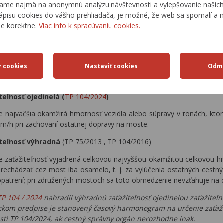
ame najmä na anonymnú analýzu návštevnosti a vylepšovanie našich 
ápisu cookies do vášho prehliadača, je možné, že web sa spomalí a n
iteľnosť normálna
(
TP 104/2024
)
ne korektne.
Viac info k spracúvaniu cookies.
je najväčšia okamžitá hmotnosť vozidla v tonách, ktoré smie
obmedzení, v ľubovoľnom počte a bez obmedzenia prevádzky iných d
teľnosť na jednu nápravu
(TP 104/2024
)
je najväčšia okamžitá hmotnosť vozidla v tonách, pripadajúca na jed
teľnosť ojedinelá
(
TP 104/2024
)
je najväčšia okamžitá hmotnosť vozidla alebo súpravy v tonách, kto
km/h pri zachovaní ostatnej dopravy na moste.
teľnosť výhradná
(TP 75/2013 , TP 104/2016)
je zaťažiteľnosť vyjadrená celkovou najvyššou okamžitou celkovou h
prechádzať cez most iba osamelo, t. j. za vylúčenia ostatných cestný
opatrení; pri združených mostoch sa toto obmedzenie nevzťahuje na d
TP 104 / 2024
nahradil výhradnú zaťažiteľnosť ojedinelou zaťažiteľ
ckom predpise je stanovený časový harmonogram na určenie zaťaži
sti TP 104/2024, ak cestný správny orgán nerozhodne inak.