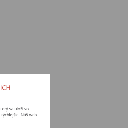
ICH
torý sa uloží vo
 rýchlejšie. Náš web