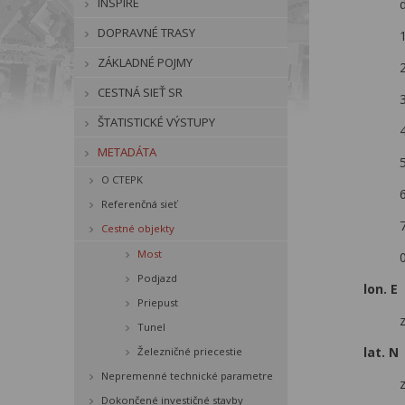
INSPIRE
DOPRAVNÉ TRASY
ZÁKLADNÉ POJMY
CESTNÁ SIEŤ SR
ŠTATISTICKÉ VÝSTUPY
METADÁTA
5
O CTEPK
6
Referenčná sieť
7
Cestné objekty
Most
Podjazd
lon. E
Priepust
Tunel
lat. N
Železničné priecestie
Nepremenné technické parametre
Dokončené investičné stavby