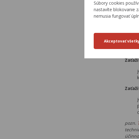
Súbory cookies použív
nastavíte blokovanie z
Zaťaž
nemusia fungovať úpl
Zaťaži
Zaťaži
Zaťaži
pozn.
techni
účinno