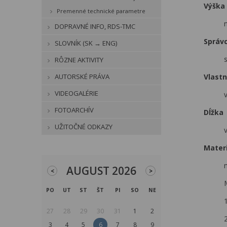
Výška
Premenné technické parametre
DOPRAVNÉ INFO, RDS-TMC
Správ
SLOVNÍK (SK → ENG)
RÔZNE AKTIVITY
AUTORSKÉ PRÁVA
Vlastn
VIDEOGALÉRIE
v
FOTOARCHÍV
Dĺžka
UŽITOČNÉ ODKAZY
Materi
AUGUST 2026
<
>
PO
UT
ST
ŠT
PI
SO
NE
27
28
29
30
31
1
2
3
4
5
6
7
8
9