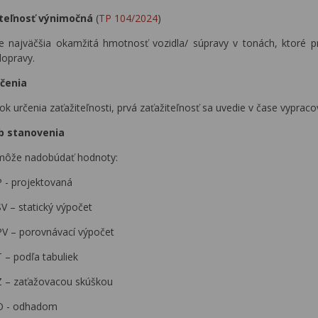
iteľnosť výnimočná
(
TP 104/2024
)
je najväčšia okamžitá hmotnosť vozidla/ súpravy v tonách, ktoré p
dopravy.
čenia
rok určenia zaťažiteľnosti, prvá zaťažiteľnosť sa uvedie v čase vypra
b stanovenia
môže nadobúdať hodnoty:
P - projektovaná
SV – statický výpočet
PV – porovnávací výpočet
T – podľa tabuliek
Z – zaťažovacou skúškou
O - odhadom