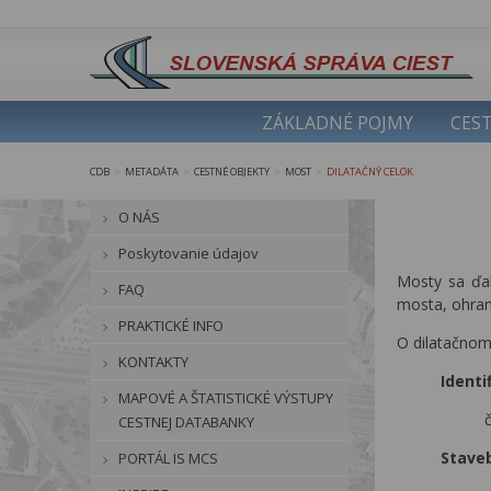
ZÁKLADNÉ POJMY
CEST
CDB
METADÁTA
CESTNÉ OBJEKTY
MOST
DILATAČNÝ CELOK
>
>
>
>
O NÁS
Poskytovanie údajov
Mosty sa ďal
FAQ
mosta, ohran
PRAKTICKÉ INFO
O dilatačnom
KONTAKTY
Identi
MAPOVÉ A ŠTATISTICKÉ VÝSTUPY
CESTNEJ DATABANKY
Stave
PORTÁL IS MCS