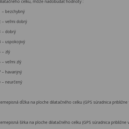
dilatačného celku, môže nadobúdať hodnoty :
1 – bezchybný
2 – veľmi dobrý
3 – dobrý
4 – uspokojivý
 – zlý
 – veľmi zlý
 – havarijný
0 – neurčený
zemepisná dĺžka na ploche dilatačného celku (GPS súradnica približne 
zemepisná šírka na ploche dilatačného celku (GPS súradnica približne v