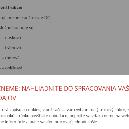
konštrukcie
druh nosnej konštrukcie DC;
Možné hodnoty sú:
1 – dosková
2 – trámová
3 – rámová
4 – oblúková
5 – klenbová
ČNEME: NAHLIADNITE DO SPRACOVANIA VAŠ
 – visutá
DAJOV
7 – zavesená
8 – hríbová
ktorá zapisuje cookies, v počítači sa vám vytvorí malý textový súbor, k
rovnakú stránku navštívite nabudúce, pripojíte sa vďaka nemu na web
9 – priehradová
é informácie a bude sa vám pracovať jednoduchšie.
 – iná