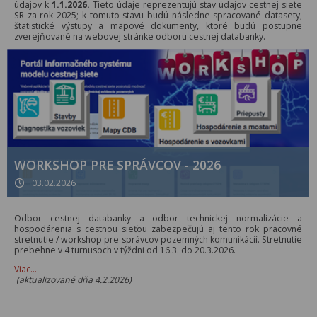
údajov k
1.1.2026.
Tieto údaje reprezentujú stav údajov cestnej siete
SR za rok 2025; k tomuto stavu budú následne spracované datasety,
štatistické výstupy a mapové dokumenty, ktoré budú postupne
zverejňované na webovej stránke odboru cestnej databanky.
WORKSHOP PRE SPRÁVCOV - 2026
03.02.2026
Odbor cestnej databanky a odbor technickej normalizácie a
hospodárenia s cestnou sieťou zabezpečujú aj tento rok pracovné
stretnutie / workshop pre správcov pozemných komunikácií. Stretnutie
prebehne v 4 turnusoch v týždni od 16.3. do 20.3.2026.
Viac…
(aktualizované dňa 4.2.2026)