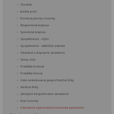
Chodník
Jazdný pruh
Korekcia plochy vozovky
Nespevnená krajnica
Spevnená krajnica
Spoplatnenie - mýto
Spoplatnenie - diaľničná známka
Obslužné a dopravné zariadenie
Stena, múr
Prekážka bodová
Prekážka líniová
Úsek nesledovania pasportizačnej šírky
Variácia šírky
Záchytné bezpečnostné zariadenie
Kryt vozovky
Odvodené nepremenné technické parametre