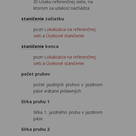
ID Úseku referenčnej siete, na
ktorom sa udalosť nachádza
staničenie
začiatku
pozri
Lokalizácia na referenčnej
sieti
a
Úsekové staničenie
staničenie
konca
pozri
Lokalizácia na referenčnej
sieti
a
Úsekové staničenie
počet pruhov
počet jazdných pruhov v jazdnom
páse vrátane prídavných
šírka pruhu 1
šírka 1. jazdného pruhu v jazdnom
páse
šírka pruhu 2