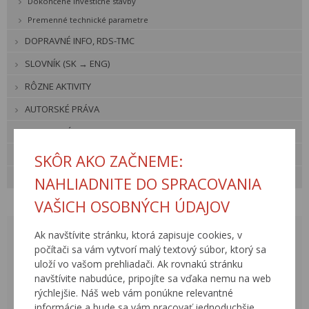
Dokončené investičné stavby
Premenné technické parametre
DOPRAVNÉ INFO, RDS-TMC
SLOVNÍK (SK → ENG)
RÔZNE AKTIVITY
AUTORSKÉ PRÁVA
VIDEOGALÉRIE
FOTOARCHÍV
SKÔR AKO ZAČNEME:
UŽITOČNÉ ODKAZY
NAHLIADNITE DO SPRACOVANIA
VAŠICH OSOBNÝCH ÚDAJOV
AUGUST 2026
Ak navštívite stránku, ktorá zapisuje cookies, v
<
>
počítači sa vám vytvorí malý textový súbor, ktorý sa
uloží vo vašom prehliadači. Ak rovnakú stránku
PO
UT
ST
ŠT
PI
SO
NE
navštívite nabudúce, pripojíte sa vďaka nemu na web
rýchlejšie. Náš web vám ponúkne relevantné
27
28
29
30
31
1
2
informácie a bude sa vám pracovať jednoduchšie.