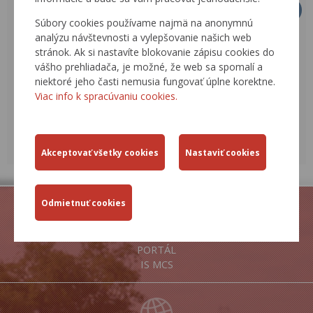
3
4
5
6
7
8
9
Súbory cookies používame najmä na anonymnú
10
11
12
13
14
15
16
analýzu návštevnosti a vylepšovanie našich web
stránok. Ak si nastavíte blokovanie zápisu cookies do
17
18
19
20
21
22
23
vášho prehliadača, je možné, že web sa spomalí a
niektoré jeho časti nemusia fungovať úplne korektne.
24
25
26
27
28
29
30
Viac info k spracúvaniu cookies.
31
1
2
3
4
5
6
AKTUÁLNE UDALOSTI
ARCHÍV UDALOSTÍ
PORTÁL
IS MCS