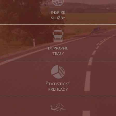
INSPIRE
SLUŽBY
DOPRAVNÉ
TRASY
ŠTATISTICKÉ
PREHĽADY