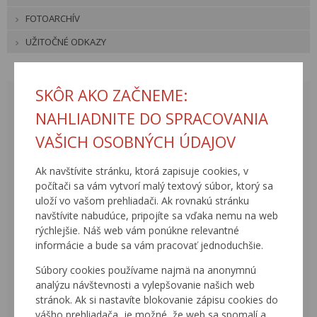
FOTOARCHÍV
UŽITOČNÉ ODKAZY
SKÔR AKO ZAČNEME:
AUGUST 2026
<
>
NAHLIADNITE DO SPRACOVANIA
PO
UT
ST
ŠT
PI
SO
NE
VAŠICH OSOBNÝCH ÚDAJOV
27
28
29
30
31
1
2
Ak navštívite stránku, ktorá zapisuje cookies, v
počítači sa vám vytvorí malý textový súbor, ktorý sa
3
4
5
6
7
8
9
uloží vo vašom prehliadači. Ak rovnakú stránku
10
11
12
13
14
15
16
navštívite nabudúce, pripojíte sa vďaka nemu na web
rýchlejšie. Náš web vám ponúkne relevantné
17
18
19
20
21
22
23
informácie a bude sa vám pracovať jednoduchšie.
24
25
26
27
28
29
30
Súbory cookies používame najmä na anonymnú
analýzu návštevnosti a vylepšovanie našich web
31
1
2
3
4
5
6
stránok. Ak si nastavíte blokovanie zápisu cookies do
AKTUÁLNE UDALOSTI
vášho prehliadača, je možné, že web sa spomalí a