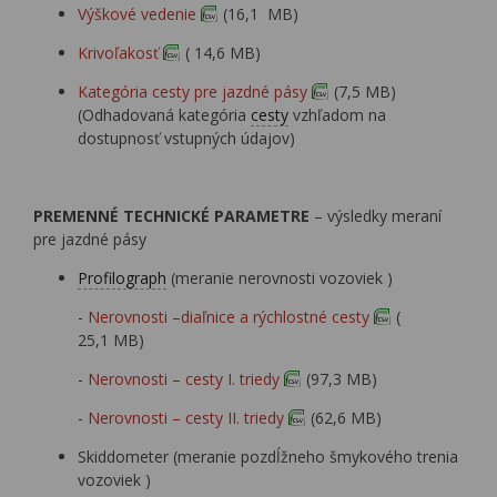
Výškové vedenie
(16,1 MB)
Krivoľakosť
( 14,6 MB)
Kategória cesty pre jazdné pásy
(7,5 MB)
(Odhadovaná kategória
cesty
vzhľadom na
dostupnosť vstupných údajov)
PREMENNÉ TECHNICKÉ PARAMETRE
– výsledky meraní
pre jazdné pásy
Profilograph
(meranie nerovnosti vozoviek )
-
Nerovnosti –diaľnice a rýchlostné cesty
(
25,1 MB)
-
Nerovnosti – cesty I. triedy
(97,3 MB)
-
Nerovnosti – cesty II. triedy
(62,6 MB)
Skiddometer (meranie pozdĺžneho šmykového trenia
vozoviek )