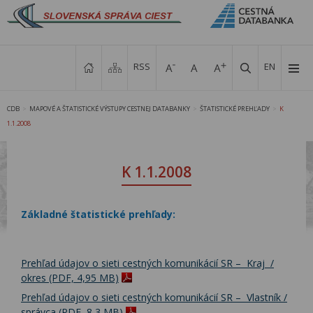
RSS
EN
CDB
MAPOVÉ A ŠTATISTICKÉ VÝSTUPY CESTNEJ DATABANKY
ŠTATISTICKÉ PREHĽADY
K
>
>
>
1.1.2008
K 1.1.2008
Základné štatistické prehľady:
Prehľad údajov o sieti cestných komunikácií SR – Kraj /
okres (PDF, 4,95 MB)
Prehľad údajov o sieti cestných komunikácií SR – Vlastník /
správca (PDF, 8,3 MB)