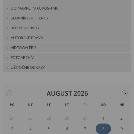
DOPRAVNÉ INFO, RDS-TMC
SLOVNÍK (SK → ENG)
RÔZNE AKTIVITY
AUTORSKÉ PRÁVA
VIDEOGALÉRIE
FOTOARCHÍV
UŽITOČNÉ ODKAZY
AUGUST 2026
<
>
PO
UT
ST
ŠT
PI
SO
NE
27
28
29
30
31
1
2
3
4
5
6
7
8
9