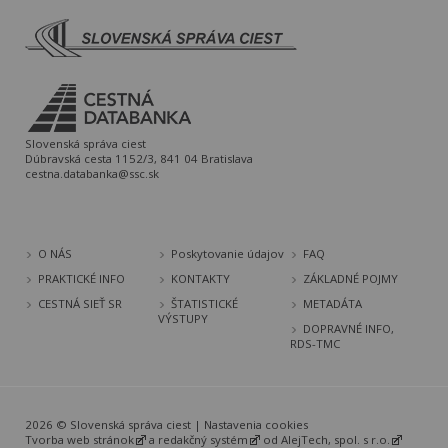
Slovenská správa ciest
Dúbravská cesta 1152/3, 841 04 Bratislava
cestna.databanka@ssc.sk
O NÁS
Poskytovanie údajov
FAQ
PRAKTICKÉ INFO
KONTAKTY
ZÁKLADNÉ POJMY
CESTNÁ SIEŤ SR
ŠTATISTICKÉ
METADÁTA
VÝSTUPY
DOPRAVNÉ INFO,
RDS-TMC
2026 © Slovenská správa ciest |
Nastavenia cookies
Tvorba web stránok
a
redakčný systém
od
AlejTech, spol. s r.o.