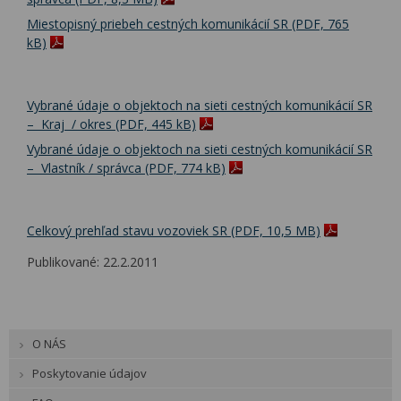
Miestopisný priebeh cestných komunikácií SR (PDF, 765
kB)
Vybrané údaje o objektoch na sieti cestných komunikácií SR
– Kraj / okres (PDF, 445 kB)
Vybrané údaje o objektoch na sieti cestných komunikácií SR
– Vlastník / správca (PDF, 774 kB)
Celkový prehľad stavu vozoviek SR (PDF, 10,5 MB)
Publikované: 22.2.2011
O NÁS
Poskytovanie údajov