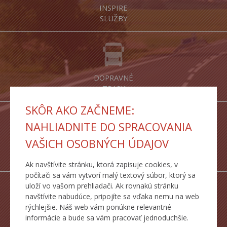
INSPIRE
SLUŽBY
DOPRAVNÉ
TRASY
SKÔR AKO ZAČNEME:
NAHLIADNITE DO SPRACOVANIA
VAŠICH OSOBNÝCH ÚDAJOV
ŠTATISTICKÉ
PREHĽADY
Ak navštívite stránku, ktorá zapisuje cookies, v
počítači sa vám vytvorí malý textový súbor, ktorý sa
uloží vo vašom prehliadači. Ak rovnakú stránku
navštívite nabudúce, pripojíte sa vďaka nemu na web
rýchlejšie. Náš web vám ponúkne relevantné
MAPY CESTNEJ
informácie a bude sa vám pracovať jednoduchšie.