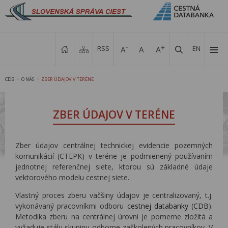
RSS
EN
CDB
O NÁS
ZBER ÚDAJOV V TERÉNE
>
>
ZBER ÚDAJOV V TERÉNE
Zber údajov centrálnej technickej evidencie pozemných
komunikácií (CTEPK) v teréne je podmienený používaním
jednotnej referenčnej siete, ktorou sú základné údaje
vektorového modelu cestnej siete.
Vlastný proces zberu väčšiny údajov je centralizovaný, t.j.
vykonávaný pracovníkmi odboru
cestnej databanky
(
CDB
).
Metodika zberu na centrálnej úrovni je pomerne zložitá a
vyžaduje stálu skupinu odborne zaškolených pracovníkov. V