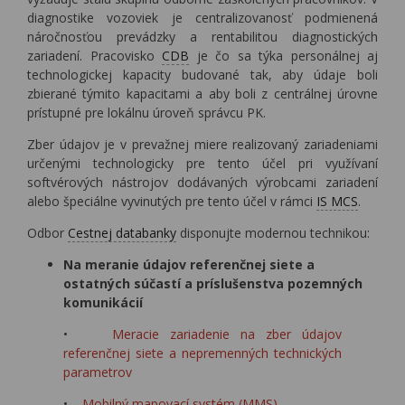
diagnostike vozoviek je centralizovanosť podmienená
náročnosťou prevádzky a rentabilitou diagnostických
zariadení. Pracovisko
CDB
je čo sa týka personálnej aj
technologickej kapacity budované tak, aby údaje boli
zbierané týmito kapacitami a aby boli z centrálnej úrovne
prístupné pre lokálnu úroveň správcu PK.
Zber údajov je v prevažnej miere realizovaný zariadeniami
určenými technologicky pre tento účel pri využívaní
softvérových nástrojov dodávaných výrobcami zariadení
alebo špeciálne vyvinutých pre tento účel v rámci
IS MCS
.
Odbor
Cestnej databanky
disponujte modernou technikou:
Na
meranie údajov referenčnej siete a
ostatných súčastí a príslušenstva pozemných
komunikácií
•
Meracie zariadenie na zber údajov
referenčnej siete a nepremenných technických
parametrov
•
Mobilný mapovací systém (MMS)
-