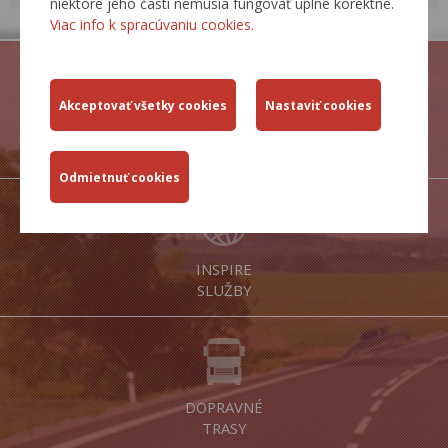
niektoré jeho časti nemusia fungovať úplne korektne.
Viac info k spracúvaniu cookies.
PORTÁL
IS MCS
INSPIRE
SLUŽBY
DOPRAVNÉ
TRASY