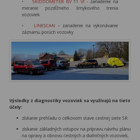
•
SKIDDOMETER BV 11 VI
- zariadenie na
meranie pozdĺžneho šmykového trenia
vozoviek
•
LINESCAN
– zariadenie na vykonávanie
záznamu porúch vozovky
Výsledky z diagnostiky vozoviek sa využívajú na tieto
účely:
získanie prehľadu o celkovom stave cestnej siete SR
získanie základných vstupov na prípravu návrhu plánu
na opravy a obnovu cestných a diaľničných vozoviek,