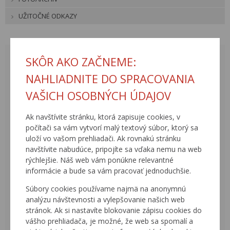
UŽITOČNÉ ODKAZY
AUGUST 2026
SKÔR AKO ZAČNEME:
<
>
NAHLIADNITE DO SPRACOVANIA
PO
UT
ST
ŠT
PI
SO
NE
VAŠICH OSOBNÝCH ÚDAJOV
27
28
29
30
31
1
2
Ak navštívite stránku, ktorá zapisuje cookies, v
3
4
5
6
7
8
9
počítači sa vám vytvorí malý textový súbor, ktorý sa
uloží vo vašom prehliadači. Ak rovnakú stránku
10
11
12
13
14
15
16
navštívite nabudúce, pripojíte sa vďaka nemu na web
17
18
19
20
21
22
23
rýchlejšie. Náš web vám ponúkne relevantné
informácie a bude sa vám pracovať jednoduchšie.
24
25
26
27
28
29
30
Súbory cookies používame najmä na anonymnú
31
1
2
3
4
5
6
analýzu návštevnosti a vylepšovanie našich web
stránok. Ak si nastavíte blokovanie zápisu cookies do
AKTUÁLNE UDALOSTI
vášho prehliadača, je možné, že web sa spomalí a
ARCHÍV UDALOSTÍ