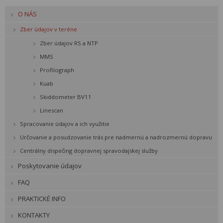
O NÁS
Zber údajov v teréne
Zber údajov RS a NTP
MMS
Profilograph
Kuab
Skiddometer BV11
Linescan
Spracovanie údajov a ich využitie
Určovanie a posudzovanie trás pre nadmernú a nadrozmernú dopravu
Centrálny dispečing dopravnej spravodajskej služby
Poskytovanie údajov
FAQ
PRAKTICKÉ INFO
KONTAKTY