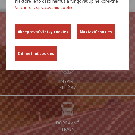
niektoré jeho časti nemusia fungovať úplne korektne.
Viac info k spracúvaniu cookies.
PORTÁL
IS MCS
INSPIRE
SLUŽBY
DOPRAVNÉ
TRASY