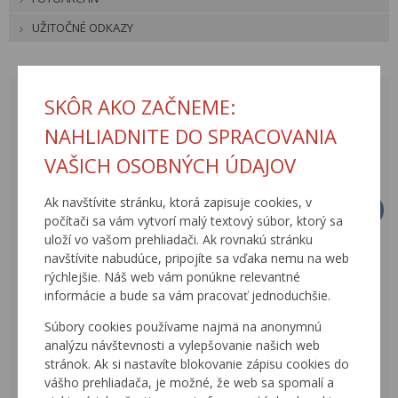
UŽITOČNÉ ODKAZY
AUGUST 2026
SKÔR AKO ZAČNEME:
<
>
NAHLIADNITE DO SPRACOVANIA
PO
UT
ST
ŠT
PI
SO
NE
VAŠICH OSOBNÝCH ÚDAJOV
27
28
29
30
31
1
2
Ak navštívite stránku, ktorá zapisuje cookies, v
3
4
5
6
7
8
9
počítači sa vám vytvorí malý textový súbor, ktorý sa
uloží vo vašom prehliadači. Ak rovnakú stránku
10
11
12
13
14
15
16
navštívite nabudúce, pripojíte sa vďaka nemu na web
17
18
19
20
21
22
23
rýchlejšie. Náš web vám ponúkne relevantné
informácie a bude sa vám pracovať jednoduchšie.
24
25
26
27
28
29
30
Súbory cookies používame najmä na anonymnú
31
1
2
3
4
5
6
analýzu návštevnosti a vylepšovanie našich web
stránok. Ak si nastavíte blokovanie zápisu cookies do
AKTUÁLNE UDALOSTI
vášho prehliadača, je možné, že web sa spomalí a
ARCHÍV UDALOSTÍ