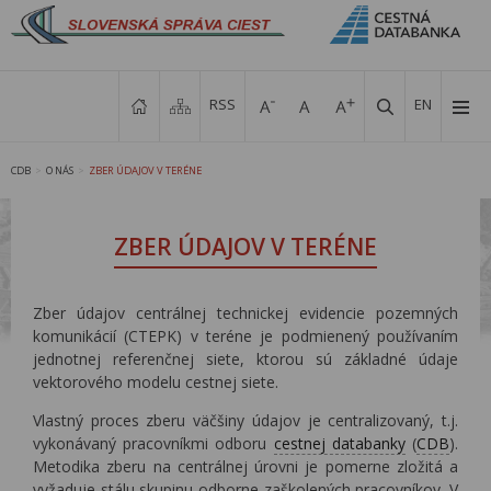
RSS
EN
CDB
O NÁS
ZBER ÚDAJOV V TERÉNE
>
>
ZBER ÚDAJOV V TERÉNE
Zber údajov centrálnej technickej evidencie pozemných
komunikácií (CTEPK) v teréne je podmienený používaním
jednotnej referenčnej siete, ktorou sú základné údaje
vektorového modelu cestnej siete.
Vlastný proces zberu väčšiny údajov je centralizovaný, t.j.
vykonávaný pracovníkmi odboru
cestnej databanky
(
CDB
).
Metodika zberu na centrálnej úrovni je pomerne zložitá a
vyžaduje stálu skupinu odborne zaškolených pracovníkov. V