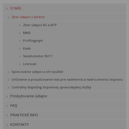
O NÁS
Zber údajov v teréne
Zber údajov RS a NTP
MMS
Profilograph
Kuab
Skiddometer BV11
Linescan
Spracovanie údajov a ich využitie
Určovanie a posudzovanie trás pre nadmernú a nadrozmernú dopravu
Centrálny dispečing dopravnej spravodajskej služby
Poskytovanie údajov
FAQ
PRAKTICKÉ INFO
KONTAKTY