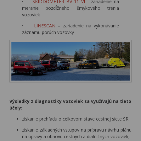
•
SKIDDOMETER BV 11 VI
- zariadenie na
meranie pozdĺžneho šmykového trenia
vozoviek
•
LINESCAN
– zariadenie na vykonávanie
záznamu porúch vozovky
Výsledky z diagnostiky vozoviek sa využívajú na tieto
účely:
získanie prehľadu o celkovom stave cestnej siete SR
získanie základných vstupov na prípravu návrhu plánu
na opravy a obnovu cestných a diaľničných vozoviek,