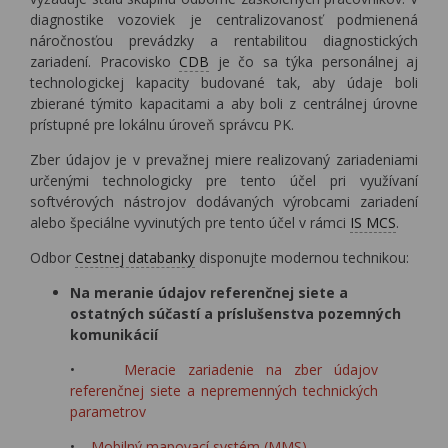
diagnostike vozoviek je centralizovanosť podmienená
náročnosťou prevádzky a rentabilitou diagnostických
zariadení. Pracovisko
CDB
je čo sa týka personálnej aj
technologickej kapacity budované tak, aby údaje boli
zbierané týmito kapacitami a aby boli z centrálnej úrovne
prístupné pre lokálnu úroveň správcu PK.
Zber údajov je v prevažnej miere realizovaný zariadeniami
určenými technologicky pre tento účel pri využívaní
softvérových nástrojov dodávaných výrobcami zariadení
alebo špeciálne vyvinutých pre tento účel v rámci
IS MCS
.
Odbor
Cestnej databanky
disponujte modernou technikou:
Na
meranie údajov referenčnej siete a
ostatných súčastí a príslušenstva pozemných
komunikácií
•
Meracie zariadenie na zber údajov
referenčnej siete a nepremenných technických
parametrov
•
Mobilný mapovací systém (MMS)
-